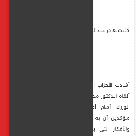
كتبت هاجر عبدالعليم
أشادت الأحزاب السياسية ببيان الحكومة الذى
ألقاه الدكتور مصطفى مدبولى، رئيس مجلس
الوزراء، أمام أعضاء مجلس النواب، اليوم،
مؤكدين أن به الكثير من الآمال والطموحات
والأفكار التى يأملون تحقيقها فى القريب