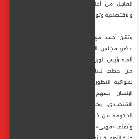
العاجل من أجل تحسين الأوضاع المعيشية
والاقتصادية وتوفير حياة كريمة لجميع
وثمَّن أحمد مهنى، نائب رئيس حزب «الحرية»،
عضو مجلس النواب، ما تضمَّنه البيان الذى
ألقاه رئيس الوزراء أمام أعضاء مجلس النواب
من خطط لبناء الإنسان المصرى وتطويره
لمواكبة التطور العالمى، مشيراً إلى أن بناء
الإنسان يسهم فى تطوير محور البناء
الاقتصادى، وخلق مناخ تنافسى تستطيع
الحكومة من خلاله جذب الاستثمارات الأجنبية.
وأضاف «مهنى» أن الخطاب شمل محورين فى
غاية الأهمية؛ الأول محور الأمن القومى وضرورة