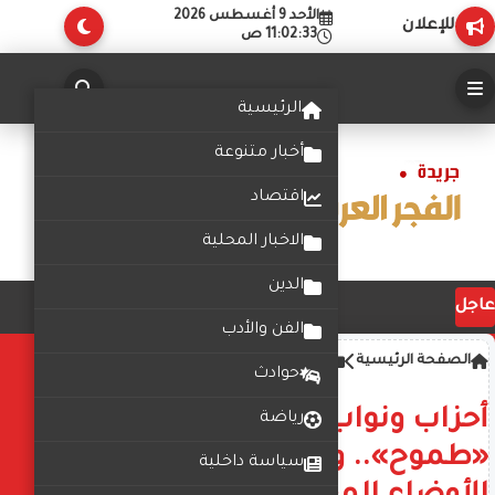
الأحد 9 أغسطس 2026
للإعلان
11:02:33 ص
الرئيسية
أخبار متنوعة
اقتصاد
الاخبار المحلية
الدين
عاجل
الفن والأدب
الصفحة الرئيسية
أخبار
حوادث
أحزاب ونواب: بيان الحكومة
رياضة
«طموح».. ونتمنى تحسين
سياسة داخلية