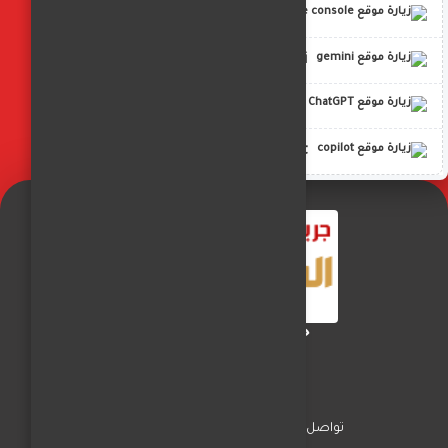
google console
gemini
ChatGPT
copilot
جريدة الفجر العربي
تواصل معنا
السياسة
اخبار المحافظات