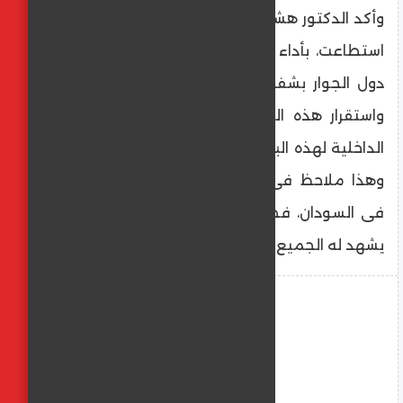
وأكد الدكتور هشام عنانى، رئيس الحزب، أن مصر
استطاعت، بأداء الدولة المتوازن وسياستها مع
دول الجوار بشفافية بمبدأ العمل على وحدة
واستقرار هذه البلاد دون التدخل فى الشئون
الداخلية لهذه البلاد، أن تستعيد قوتها الناعمة،
وهذا ملاحظ فى إدارتها للأزمة الليبية والحرب
فى السودان، فضلاً عن إدارة ملف غزة باقتدار
يشهد له الجميع.