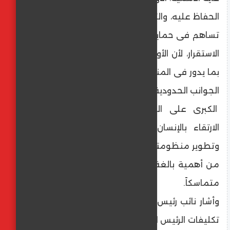
الحفاظ عليه، والثانى سياسة مصر الخارجية التى
تساهم فى حماية الأمن القومى والحفاظ على
الاستقرار، لأن الأوضاع الحالية تتأثر بشكل مباشر
بما يدور فى المنطقة والصراع القائم على كافة
الجوانب الحدودية المحيطة بالدولة.
الكبرى على المستوى القومى من شأنها
الارتقاء بالإنسان المصرى فى كل المجالات
وتطوير منظومتى التعليم والصحة لما تمثلانه
من أهمية بالغة لبقاء المجتمع المصرى قوياً
متماسكاً.
وأشار نائب رئيس حزب المؤتمر إلى أن من أهم
تكليفات الرئيس السيسى للحكومة الجديدة بناء