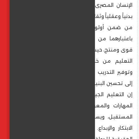
الإنسان المصرى على أساس شامل ومتكامل
بدنياً وعقلياً وثقافياً، ووضعت الحكومة الجديدة
من ضمن أولوياتها تطوير التعليم والصحة
باعتبارهما من الركائز الأساسية لبناء مجتمع
قوى ومنتج، حيث تتضمن الخطة تحسين جودة
التعليم من خلال تطوير المناهج الدراسية
وتوفير التدريب المستمر للمعلمين، بالإضافة
إلى تحسين البنية التحتية للمدارس والجامعات،
إن التعليم الجيد يُمكِّن الشباب من اكتساب
المهارات والمعرفة اللازمة لمواجهة تحديات
المستقبل، ويسهم فى خلق جيل قادر على
الابتكار والإبداع. وتابع أن المواطن هو الثروة