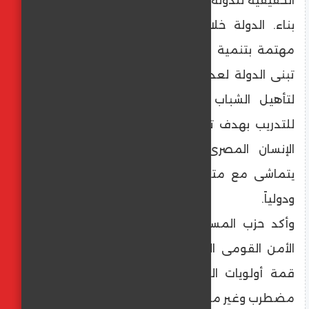
الحقيقية للدولة، ويقع على عاتقه دور كبير فى
بناء. الدولة خلال السنوات المقبلة، والدولة
مهتمة بتنمية ورفع كفاءة الشباب من خلال
تبنى الدولة لعدة برامج، منها البرنامج الرئاسى
لتأهيل الشباب للقيادة والأكاديمية الوطنية
للتدريب بهدف تخريج خبرات شابة مدربة وبناء
الإنسان المصرى على أعلى مستوى وبما
يتماشى مع متغيرات العصر الجديدة إقليمياً
ودولياً.
وأكد حزب المستقلين الجدد أن الحفاظ على
الأمن القومى المصرى خيار استراتيجى ويحتل
قمة أولويات الدولة فى ظل وضع إقليمى
مضطرب وغير مسبوق.