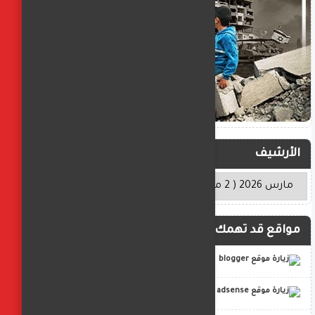
الأرشيف
مواقع قد تهمك
blogger
adsense