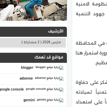
منظومة الامنية
جهود التنمية
الأرشيف
ية في المحافظة
رة استمرار هذا
مواقع قد تهمك
عظيم.
blogger
adsense
ر على حفاوة
google console
منياً لسيادته
gemini
ً على استعداد