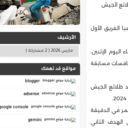
ائع الجيش
ا الفريق الأول
الأرشيف
 اليوم الإثنين،
نافسات مسابقة
مواقع قد تهمك
blogger
د طلائع الجيش
adsense
google console
حمر في الدقيقة
gemini
 الهدف الثاني