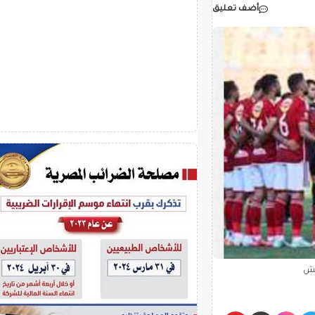
أضف تعليق
يش