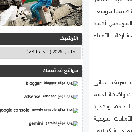
نظيميًا موسعًا،
والمهندس أحمد
اركة الأمناء
الأرشيف
مواقع قد تهمك
ب شريف عناني
blogger
ات واضحة لدعم
adsense
إعادة، وتحديد
google console
أمانات النوعية
gemini
ماد تشكيلاتها،