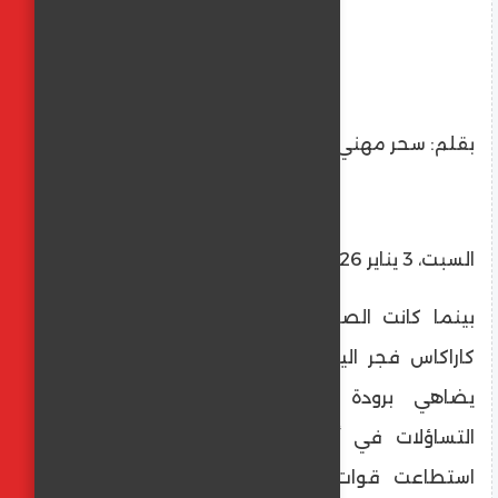
​بقلم: سحر مهني
السبت، 3 يناير 2026
​بينما كانت الصواريخ الأمريكية تضيء سماء
كاراكاس فجر اليوم، كان الصمت في موسكو
يضاهي برودة شتائها، مثيراً عاصفة من
التساؤلات في أروقة السياسة الدولية: كيف
استطاعت قوات "دلتا فورس" اختراق المربع