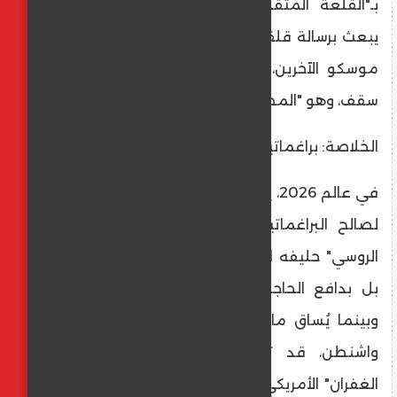
بـ"القلعة المتقدمة" ضد الهيمنة الأمريكية،
يبعث برسالة قلقة إلى طهران ودمشق وحلفاء
موسكو الآخرين، مفادها أن الولاء الروسي له
سقف، وهو "المصلحة القومية العليا لروسيا".
​الخلاصة: براغماتية فوق المبادئ
​في عالم 2026، يبدو أن الأيديولوجيات قد ماتت
لصالح البراغماتية المتوحشة. لقد باع "الدب
الروسي" حليفه الفنزويلي ليس بدافع الضعف،
بل بدافع الحاجة لإعادة ترتيب بيته الأوروبي.
وبينما يُساق مادورو إلى قاعات المحاكم في
واشنطن، قد تكون موسكو بانتظار "صك
الغفران" الأمريكي بشأن شبه جزيرة القرم وشرق