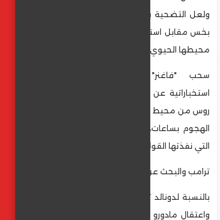
ولعل التضحية بحليف بعيد مثل مادورو ثمن
بخس مقابل استعادة الاعتراف بنفوذ روسيا في
محيطها الحيوي (أوكرانيا وجورجيا).
​سحب "فاغنر" الصامت: كشفت تقارير
استخباراتية عن انسحاب مفاجئ لخبراء أمنيين
روس من محيط القصر الرئاسي في كاراكاس قبل
الهجوم بساعات، مما سهل عملية "الاختطاف"
التي نفذتها القوات الأمريكية.
​ترامب والبحث عن "النصر السريع"
​بالنسبة لدونالد ترامب، فإن إغلاق ملف فنزويلا
واعتقال مادورو هو "النصر الكبير" الذي يقدمه