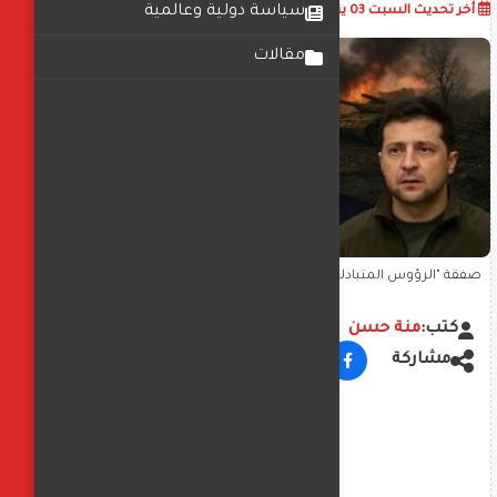
أضف تعليق
سياسة دولية وعالمية
أخر تحديث
السبت 03 يناير 2026
04:27:09 م
مقالات
صفقة "الرؤوس المتبادلة".. هل قايض بوتين امريكا على نظام مادورو
بإنهاء حرب أوكرانيا؟
كتب:
منة حسن
مشاركة