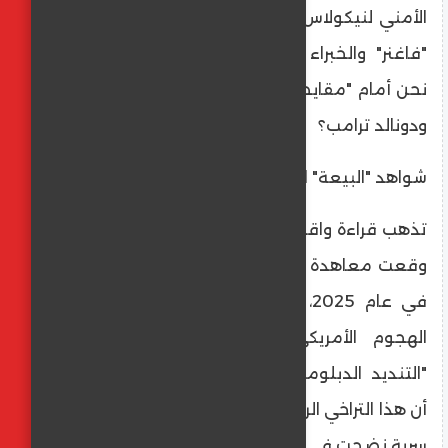
الأمني لنيكولاس مادورو -المدعوم من مرتزقة
"فاغنر" والخبراء الروس- بهذه السهولة؟ وهل
نحن أمام "مقايضة تاريخية" بين فلاديمير بوتين
ودونالد ترامب؟
​شواهد "البيعة" السياسية
​تذهب قراءة واقعية للأحداث إلى أن روسيا، التي
وقعت معاهدة "شراكة استراتيجية" مع مادورو
في عام 2025، لم تحرك ساكناً عسكرياً لصد
الهجوم الأمريكي، واكتفت خارجيتها ببيانات
"التنديد الدبلوماسي" التقليدي. يرى مراقبون
أن هذا التراخي الروسي قد يكون جزءاً من صفقة
سرية نضجت في منتجع "مارالاغو" خلال الأسابيع