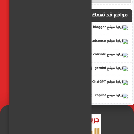
مواقع قد تهمك
blogger
adsense
google console
gemini
ChatGPT
copilot