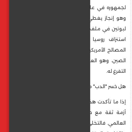
لجمهوره في عامه الثاني من الولاية الجديدة،
وهو إنجاز يغطي على أي تنازلات قد يقدمها
لبوتين في ملف أوكرانيا. فإدارة ترامب تدرك أن
استنزاف روسيا في أوكرانيا لم يعد يخدم
المصالح الأمريكية بقدر ما يخدم تعاظم نفوذ
الصين، وهو العدو الحقيقي الذي يريد ترامب
التفرغ له.
​هل خسر "الدب" مصداقيته؟
​إذا ما تأكدت هذه الفرضية، فإن روسيا ستواجه
أزمة ثقة مع حلفائها في "محور المقاومة"
العالمي. فالتخلي عن مادورو، الذي كان يوصف