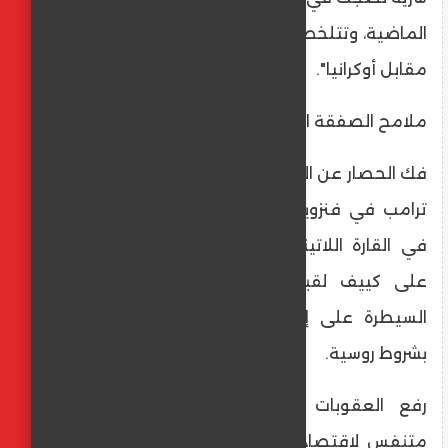
الماضية، وتتلخص في معادلة بسيطة: "فنزويلا
مقابل أوكرانيا".
​ملامح الصفقة المتداولة:
​فك الحصار عن الدب في أوروبا: مقابل إطلاق يد
ترامب في فنزويلا لتثبيت عقيدة "أميـركا أولاً"
في القارة اللاتينية، تتعهد واشنطن بالضغط
على كييف لقبول تسوية تضمن لموسكو
السيطرة على إقليم "دونباس" وإنهاء الحرب
بشروط روسية.
​رفع العقوبات التدريجي: يحتاج بوتين إلى
متنفس لاقتصاده المنهك من سنوات الحرب،