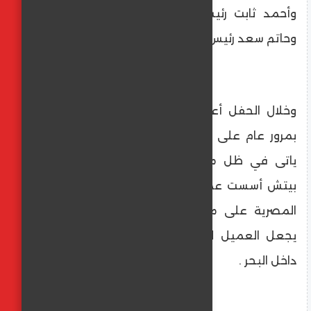
وأحمد ثابت رئيس شركة Q للتطوير العقاري
وحاتم سعد رئيس شركة تلال .
وخلال الحفل أعتبر ايهاب الجندى أن الاحتفال
بمرور عام على افتتاح فندق XUسان ستيفانو
ياتى في ظل مسيرة طويلة لشركة مارسيليا
بيتش أسست عملياتها انطلاقا من علامة XU
المصرية على مفهوم فندق الشواطئ الذي
يجعل العميل ليس على الشاطئ ولكن في
داخل البحر .