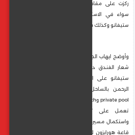
ركزت على مقاصد وسواطئ البحر المتوسط
سواء في الاسكندرية مثل فندق XU سان
ستيفانو وكذلك في الساحل الشمالى .
وأوضح ايهاب الجندى أن علامة XU تقوم على
شعار الفندق داخل البحر ما جعل XU سان
ستيفانو على البحر وكذلك XU سيدى عبد
الرحمن بالساحل الشمالى والذي يمتاز بال
private pool وprivate beach مشيرا إلى أن XU.
تعمل على تنويع مطابخها ومطاعمها
واستكمال مسيرة افتتاحات كبيرة في مقدمتها
قاعة هورايزون للمؤتمرات والمناسبات وكافيه