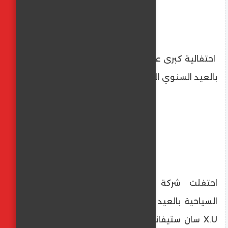
احتفالية كبرى على بحر الإسكندرية مع الاحتفال
بالعيد السنوي الأول لفندق X.U سان ستيفانو
احتفلت شركة U لإدارة الفنادق والتنمية
السياحية بالعيد السنوي الأول لفندقها الساحر
X.U سان ستيفانو بمنطقة سان ستيفانو على