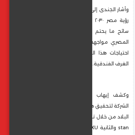
وأشار الجندى إلى أن عمليات XU تأتي في إطار
رؤية مصر ٢٠٣٠ التي تسعى لجذب ٣٠ مليون
سائح ما يحتم على القطاع الخاص الفندقى
المصري مواجهة التحدى والعمل على تلبية
احتياجات هذا الهدف وزيادة سرعة البلاد من
الغرف الفندقية.
وكشف إيهاب الجندي عن إطار استراتيجية
الشركة لتحقيق هدف زيادة السعة الفندقية في
البلاد من خلال تطوير علامتين فندقيتين الأولى
stan والثانية XU مشيرا إلى أن العلامة الأخيرة