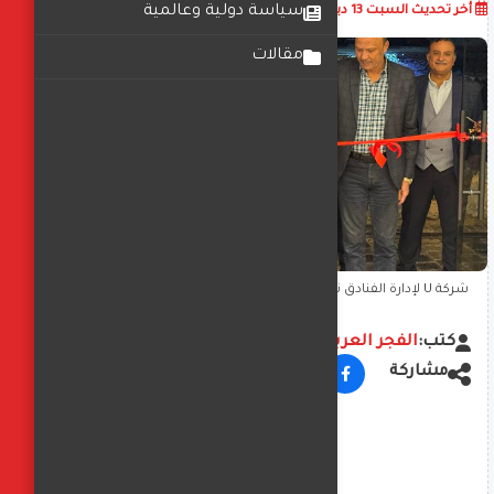
أضف تعليق
سياسة دولية وعالمية
أخر تحديث
السبت 13 ديسمبر 2025
04:09:28 م
مقالات
شركة U لإدارة الفنادق تحتفل بالعيد السنوى الأول لفندق X.U سان
ستيفانو بالإسكندرية
كتب:
الفجر العربي
مشاركة