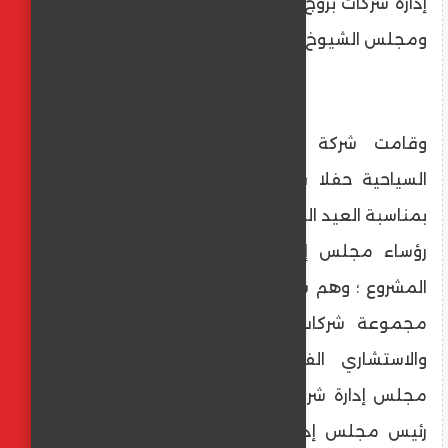
إدارة شركات بروج وحضور أعضاء مجلس النواب
ومجلس الشيوخ .
وقامت شركة يو لإدارة الفنادق والتنمية
السياحية حفلا في فندق X.U سان ستيفانو
بمناسبة العيد السنوى الأول للفندق حيث شارك
رؤساء مجلس إدارة الشركات المساهمة في
المشروع ؛ وهم شريف حليو رئيس مجلس إدارة
مجموعة شركات مارسيليا و الخبير السياحي
والاستشاري الفندقي إيهاب الجندي رئيس
مجلس إدارة شركة يو للتنمية السياحية ونائب
رئيس مجلس إدارة مجموعة شركات مارسيليا