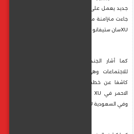
جديد يعمل على مدار ٢٤ ساعة وهى افتتاحات
جاءت متزامنة مع الذكرى الأولى لافتتاح فندق
XUسان ستيفانو .
كما أشار الجندى إلى افتتاح قاعة Elite
للاجتماعات وهى قاعة الاجتماعات الأعمال
كاشفا عن خطط الشركة للتوسع على البحر
الاحمر في XU دهب بمحافظة جنوب سيناء
وفي السعودية XU جدة .