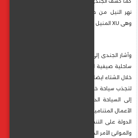
كما كشف الجندى عن توجه الشركة للوجود في
نهر النيل من خلال المراكب العائمة والثابتة
وهى XU المنيل .
وأشار الجندى إلى أن الإسكندرية لم تعد مدينة
ساحلية صيفية الموسم ولكنها أصبحت تعمل
خلال الشتاء ايضا حيث يتزايد الإقبال طوال العام
لتجذب سياحة خارجية وسياحة مؤتمرات إضافة
إلى السياحة الداخلية وذلك إضافة إلى حجم
الأعمال المتنامية في الإسكندرية في ظل تركيز
الدولة على التنمية ومشروعات البنية التحتية
والموانئ الأمر الذي يرفع حجم زيارات الإسكندرية