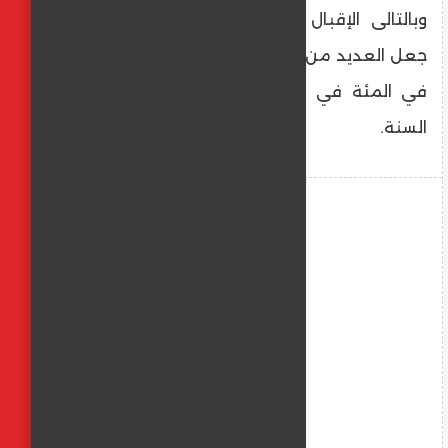
وبالتالى الإقبال على الغرف الفندقية بشكل
جعل العديد من الفنادق تحقق نسبة اشغال ١٠٠
في المئة في الكثير من الشهور وعلى مدار
السنة.