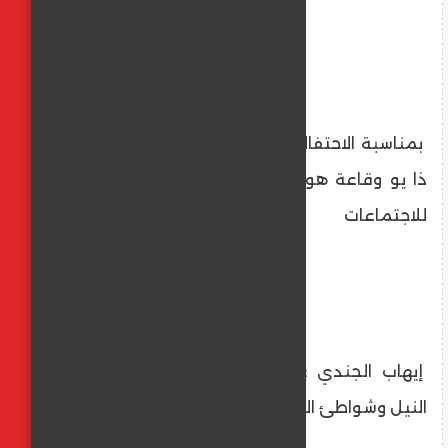
بمناسبة الاحتفالية .. افتتاح رستوران اند كافيه
ذا يو وقاعة هورايزون للمؤتمرات وقاعة Elite
للاجتماعات
إيهاب الجندي : نخطط للتوسع على ضفاف
النيل وشواطئ البحر الاحمر بمصر والسعودية