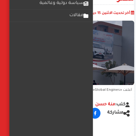
سياسة دولية وعالمية
أضف تعليق
أخر تحديث
الاثنين 15 ديسمبر 2025
07:54:08 م
مقالات
أعلنت «Global Engines» استحواذها على وكالة «دونج فينج» للسيارات
التجارية في مصر
كتب:
منة حسن
مشاركة