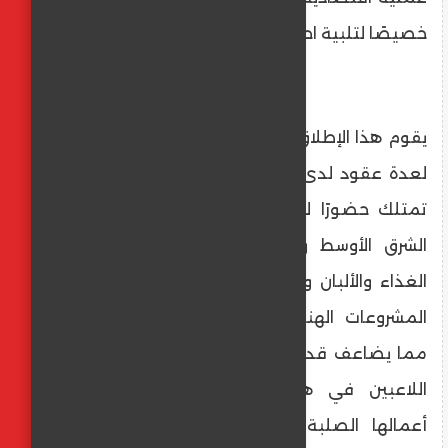
خصيصًا لتلبية احتياجات السوق.
يقوم هذا الإطلاق على قاعدة خبرة وقوة تمتد
لعدة عقود لدى مجموعة بخيتان مصر، والتي
تمتلك حضورًا لافتًا في أسواق متعددة من
الشرق الأوسط وشمال أفريقيا في قطاعات
الغذاء والألبان والمنسوجات الصناعية وتطوير
المشروعات الهندسية الصناعية والميكانيكية؛
مما يضاعف قدراتها التنافسية لتنضم إلى أبرز
اللاعبين في هذا القطاع. وتعد منظومة
أعمالها الصلبة رافدًا محوريًا لتقديم حلول