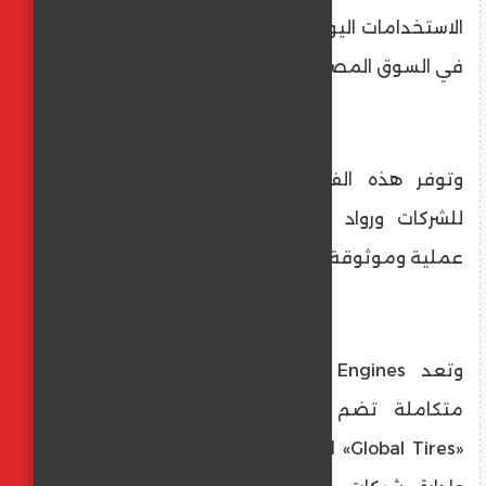
الاستخدامات اليومية وظروف التشغيل القاسية
في السوق المصري.
وتوفر هذه الفئات تغطية تشغيلية عالية
للشركات ورواد الأعمال الراغبين في مركبات
عملية وموثوقة.
وتعد Global Engines جزءًا من منظومة
متكاملة تضم شركات شقيقة فنيًا، أبرزها
«Global Tires» المتخصصة في توريد الإطارات