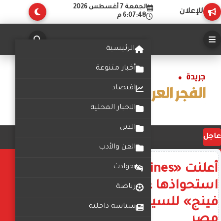
الجمعة 7 أغسطس 2026
للإعلان
6:07:49 م
الرئيسية
أخبار متنوعة
اقتصاد
الاخبار المحلية
الدين
عاجل
الفن والأدب
أعلنت «Global Engines»
حوادث
استحواذها على وكالة «دونج
رياضة
فينج» للسيارات التجارية في
سياسة داخلية
مصر