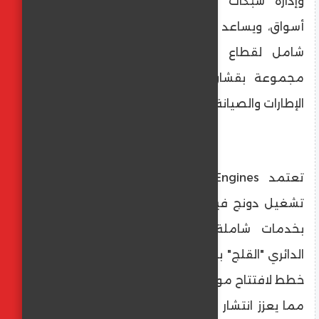
وإدارة شبكات الصيانة والخدمات في عدة
أسواق، ويساعد هذا التكامل على توفير دعم
شامل لقطاع النقل التجاري ضمن مظلة
مجموعة بقشان، من المركبات إلى خدمات
الإطارات والصيانة.
تعتمد Global Engines في توسيع شبكة
تشغيل دونج فينج على شبكة تشغيل قوية،
بخدمات شاملة لـ3 مراكز خدمة بالعنوان:
الدائري "القلج" بجوار بنزينة — توتال القاهرة، مع
خطط لافتتاح مواقع أخرى في المرحلة المقبلة،
مما يعزز انتشار العلامة وتوافر خدمات ما بعد