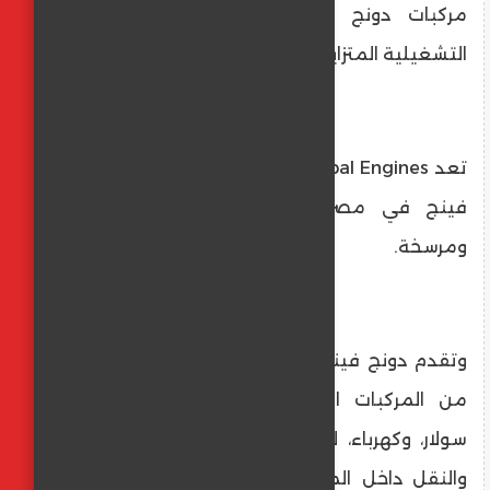
مركبات دونج فينج التي تلائم الاحتياجات
التشغيلية المتزايدة لقطاع المركبات التجارية.
تعد Global Engines منصة صلبة لإطلاق دونج
فينج في مصر بثقة وباستراتيجية واضحة
ومرسخة.
وتقدم دونج فينج في مصر محفظة متكاملة
من المركبات التجارية تشمل سيارات بنزين،
سولار، وكهرباء، لتلبية احتياجات النقل الخفيف
والنقل داخل المدن وخارجها، بما يتناسب مع