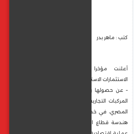
كتب : ماهر بدر
أعلنت مؤخرا «Global Engines» أحدث
الاستثمارات الاستراتيجية لمجموعة بقشان مصر
– عن حصولها رسميًا على وكيل كبير لجميع
المركبات التجارية من دونج فينج في السوق
المصري، في خطوة تمكّن رؤية الشركة لإعادة
هندسة قطاع النقل التجاري من خلال حلول
عملية اقتصادية، ومجموعة مركبات مصممة