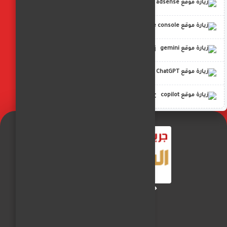
adsense
google console
gemini
ChatGPT
copilot
جريدة الفجر العربي