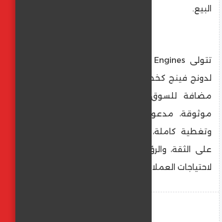
البيع.
تتولى Global Engines مهام الوكيل الرسمي
لدونج فينج كخطوة مصرية نحو تحقيق قيمة
مضافة للسوق المصري من خلال مركبات
موثوقة، مدعومة بشبكة خدمات متكاملة
وتغطية كاملة، وشراكات طويلة الأمد مبنية
على الثقة، والرؤية المستقبلية، وفهم عميق
لاحتياجات العملاء.