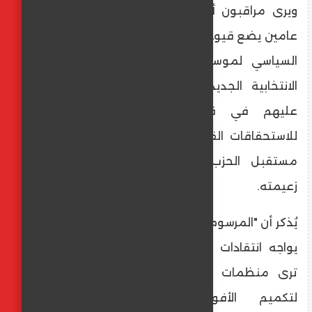
​ويرى مراقبون أن تأييد الحكم بالسجن لمدة
عامين يضع قيوداً قانونية جسيمة على النشاط
السياسي لموسي، خاصة في ظل القوانين
الانتخابية الجديدة التي قد تمنع المحكوم
عليهم في قضايا معينة من الترشح
للاستحقاقات القادمة، مما يثير تساؤلات حول
مستقبل الحزب الدستوري الحر في غياب
زعيمته.
​يُذكر أن "المرسوم 54" الصادر في سبتمبر 2022،
يواجه انتقادات دولية ومحلية مستمرة، حيث
ترى منظمات حقوقية أنه يُستخدم "كأداة
لتكميم الأفواه" وملاحقة الصحفيين