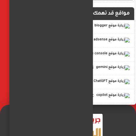
مواقع قد تهمك
blogger
adsense
google console
gemini
ChatGPT
copilot