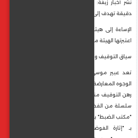
​نشر أخبار زيفة: اتهامها بترويج معلومات غير
دقيقة تهدف إلى "تضليل الرأي العام".
​الإساءة إلى هيئة رسمية: عبر تصريحات علنية
اعتبرتها الهيئة مساساً بحيادها ونزاهتها.
​سياق التوقيف والملاحقات
​تعد عبير موسي، النائبة السابقة وإحدى أبرز
الوجوه المعارضة لسياسات الرئيس قيس سعيد،
رهن التوقيف منذ أكتوبر 2023. وتواجه موسي
سلسلة من القضايا القانونية، من أبرزها قضية
"مكتب الضبط" بصر قرطاج، وقضايا أخرى تتعلق
بـ "إثارة الفوضى" و"الاعتداء على موظف