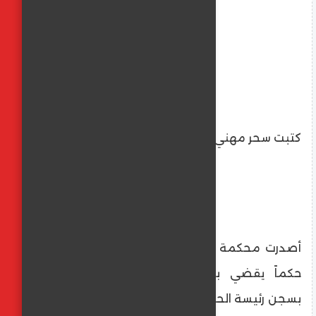
كتبت سحر مهني
​أصدرت محكمة الاستئناف بتونس، يوم الثلاثاء،
حكماً يقضي بتأييد الحكم الابتدائي الصادر
بسجن رئيسة الحزب الدستوري الحر، عبير موسي،