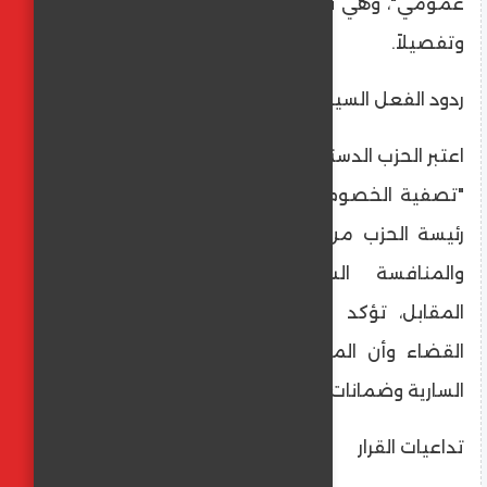
عمومي"، وهي تهم تنفيها هيئة دفاعها جملة
وتفصيلاً.
​ردود الفعل السياسية والحقوقية
​اعتبر الحزب الدستوري الحر أن الحكم يندرج ضمن
"تصفية الخصوم السياسيين" ومحاولة لإقصاء
رئيسة الحزب من المشاركة في الحياة العامة
والمنافسة السياسية المستقبيلة. وفي
المقابل، تؤكد السلطات التونسية استقلالية
القضاء وأن المحاكمات تجري وفقاً للقوانين
السارية وضمانات المحاكمة العادلة.
​تداعيات القرار