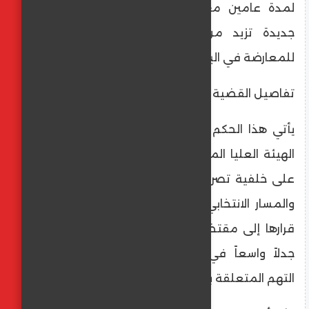
لمدة عامين مع النفاذ، في خطوة قضائية
جديدة تزيد من تعقيد المشهد السياسي
للمعارضة في البلاد.
​تفاصيل القضية والتهم
​يأتي هذا الحكم بناءً على شكوى تقدمت بها
الهيئة العليا المستقلة للانتخابات ضد موسي،
على خلفية تصريحات انتقدت فيها أداء الهيئة
والمسار الانتخابي. وقد استندت المحكمة في
قرارها إلى مقتضيات "المرسوم 54"، الذي يثير
جدلاً واسعاً في الأوساط الحقوقية، وتحديداً
التهم المتعلقة بـ: