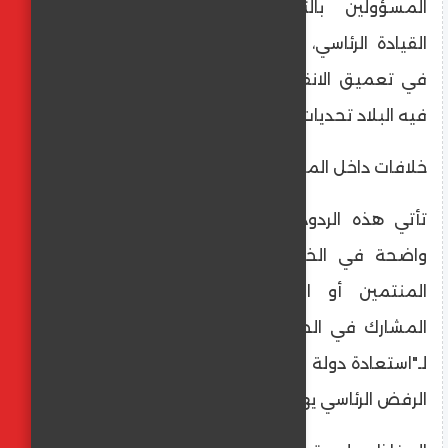
المسؤولين بالتوجهات السياسية لمجلس
القيادة الرئاسي، وتجنب إصدار مواقف تساهم
في تعميق الانقسام الداخلي في وقت تواجه
فيه البلاد تحديات وجودية.
​خلافات داخل المعسكر الواحد
​تأتي هذه الردود الرسمية بعد ظهور تباينات
واضحة في الخطاب السياسي لبعض الوزراء
المنتمين أو المؤيدين للمجلس الانتقالي
المشارك في الحكومة، والذين جهروا بدعمهم
لـ"استعادة دولة الجنوب". ويرى مراقبون أن هذا
الرفض الرئاسي يهدف إلى: