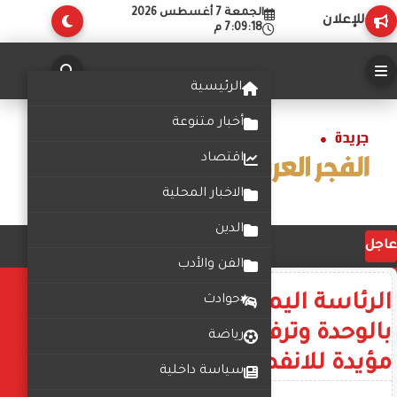
الجمعة 7 أغسطس 2026
للإعلان
7:09:19 م
الرئيسية
أخبار متنوعة
اقتصاد
الاخبار المحلية
الدين
عاجل
الفن والأدب
الرئاسة اليمنية تؤكد التزامها
حوادث
بالوحدة وترفض تصريحات وزراء
رياضة
مؤيدة للانفصال
سياسة داخلية