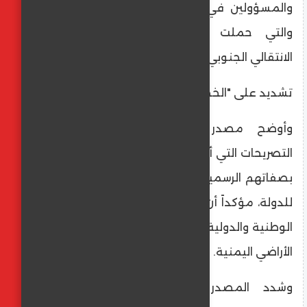
والمسؤولين في الحكومة المعترف بها دولياً،
والتي حملت مضامين مؤيدة للمجلس
الانتقالي الجنوبي ومطالب الانفصال.
​تشديد على "الخطاب الرسمي"
​وأوضح مصدر مسؤول في الرئاسة أن
التصريحات التي أدلى بها بعض أعضاء الحكومة
بصفاتهم الرسمية لا تعبر عن الموقف الرسمي
للدولة، مؤكداً أن الحكومة ملتزمة بالمرجعيات
الوطنية والدولية التي تؤكد على وحدة وسلامة
الأراضي اليمنية.
​وشدد المصدر على ضرورة التزام كافة