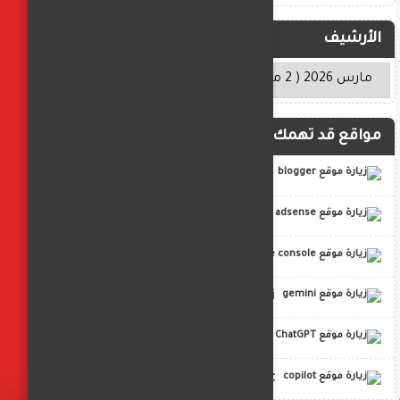
الأرشيف
مواقع قد تهمك
blogger
adsense
google console
gemini
ChatGPT
copilot