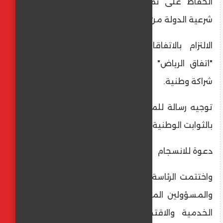
​الحفاظ على تماسك المؤسسات: منع تآكل
شرعية الدولة من الداخل.
​الالتزام بالاتفاقات السياسية: المتمثلة في
"اتفاق الرياض" الذي أفضى لتشكيل حكومة
شراكة وطنية.
​توجيه رسالة للمجتمع الدولي: بتمسك الرئاسة
بالثوابت الوطنية.
​دعوة للانسجام
​واختتمت الرئاسة بيانها بدعوة أعضاء الحكومة
والمسؤولين المحليين إلى التركيز على المهام
الخدمية والاقتصادية الموكلة إليهم، وترك