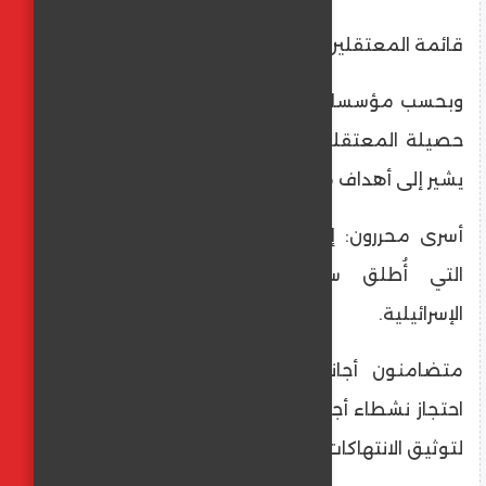
قائمة المعتقلين
وبحسب مؤسسات الأسرى وحقوق الإنسان، فإن
حصيلة المعتقلين شملت فئات متنوعة، مما
يشير إلى أهداف متعددة لهذه الحملة:
أسرى محررون: إعادة اعتقال عدد من الكوادر
التي أُطلق سراحها سابقاً من السجون
الإسرائيلية.
متضامنون أجانب: في إجراء تصعيدي، تم
احتجاز نشطاء أجانب كانوا يتواجدون في الضفة
لتوثيق الانتهاكات وتقديم الدعم الإنساني.