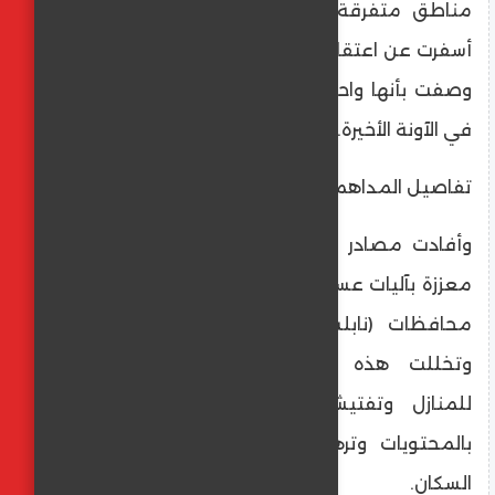
مناطق متفرقة في الضفة الغربية المحتلة،
أسفرت عن اعتقال عشرات الأشخاص في عملية
وصفت بأنها واحدة من أوسع الحملات الأمنية
في الآونة الأخيرة.
تفاصيل المداهمات
وأفادت مصادر محلية بأن القوات الإسرائيلية،
معززة بآليات عسكرية، اقتحمت مدناً وقرى في
محافظات (نابلس، الخليل، جنين، ورام الله).
وتخللت هذه العمليات مداهمات عنيفة
للمنازل وتفتيشها بدقة، حيث تم العبث
بالمحتويات وترهيب العائلات، وفقاً لشهادات
السكان.