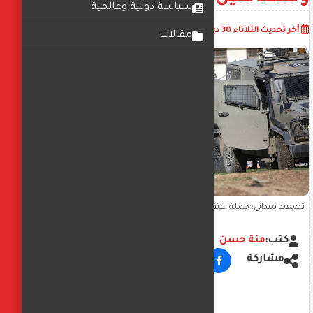
سياسة دولية وعالمية
أضف تعليق
أخر تحديث
الثلاثاء 30 ديسمبر 2025
10:37:14 ص
مقالات
تصعيد ميداني: حملة اعتقالات إسرائيلية واسعة بالضفة تطال عشرات
الفلسطينيين ومتضامنين أجانب
كتب:
منة حسن
مشاركة