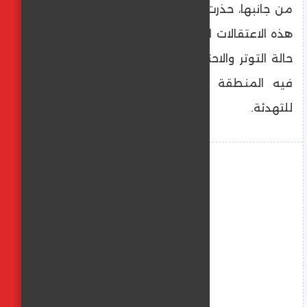
من جانبها، حذرت أوساط حقوقية من تداعيات
هذه الاعتقالات الجماعية، مؤكدة أنها تزيد من
حالة التوتر والاحتقان الشعبي، في وقت تفتقر
فيه المنطقة إلى أي أفق سياسي واضح
للتهدئة.