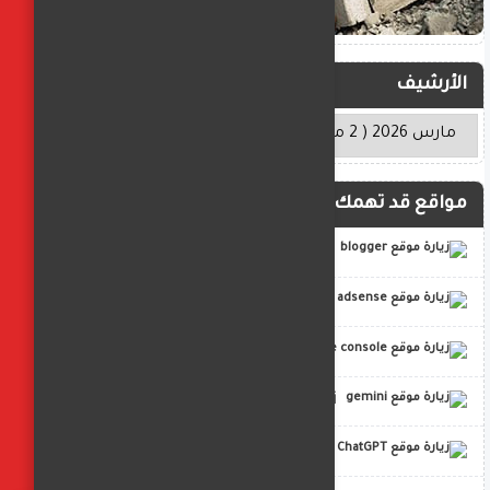
الأرشيف
مواقع قد تهمك
blogger
adsense
google console
gemini
ChatGPT