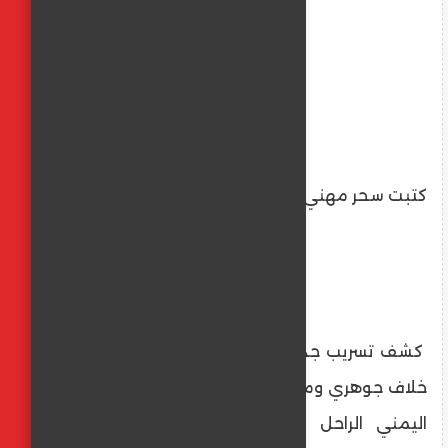
كتبت سحر مهني
كشف تسريب جديد لمكالمة هاتفية خاصة عن
خلاف جوهري وموقف "مثير للجدل" بين الرئيس
اليمني الراحل علي عبد الله صالح ورئيس