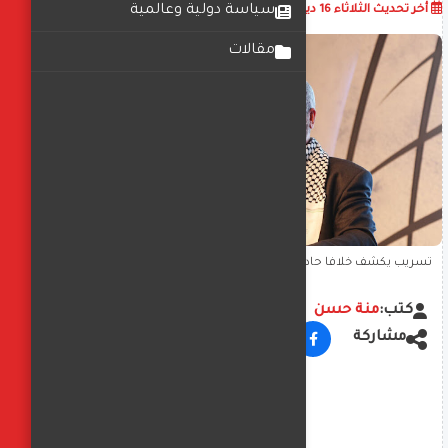
أضف تعليق
سياسة دولية وعالمية
أخر تحديث
الثلاثاء 16 ديسمبر 2025
11:03:17 ص
مقالات
تسريب يكشف خلافاً حاداً بين صالح ومشعل حول مسؤولية القصف
الإسرائيلي وغزة
كتب:
منة حسن
مشاركة