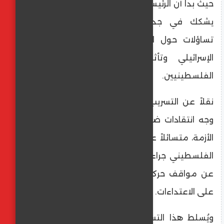
حيث بدا أن الرئيس اليمني السابق يتبنى موقفاً
يشكك في جدوى بعض التحركات ويطرح
تساؤلات حول المسؤولية عن جلب القصف
الإسرائيلي وتأثيره الكارثي على المدنيين
الفلسطينيين.
نقلاً عن التسريب: يشير التسريب إلى أن صالح
وجه انتقادات ضمنية أو مباشرة لأسلوب إدارة
الأزمة، متسائلاً عن الثمن الذي يدفعه الشعب
الفلسطيني جراء التصعيد، بينما دافع مشعل
عن مواقف حركته وحقها في المقاومة والرد
على الاعتداءات.
ويُسلط هذا التسريب الضوء على الانقسامات