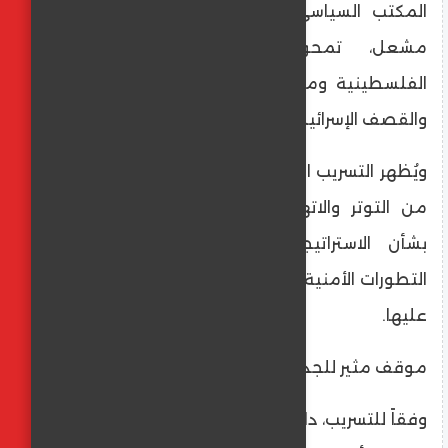
المكتب السياسي لحركة "حماس" آنذاك خالد
مشعل، تمحور حول تداعيات الأزمة
الفلسطينية ومن يتحمل مسؤولية التصعيد
والقصف الإسرائيلي.
ويُظهر التسريب المتداول على نطاق واسع جانباً
من التوتر والاتهامات المتبادلة بين الطرفين
بشأن الاستراتيجيات المتبعة في مواجهة
التطورات الأمنية في قطاع غزة والرد الإسرائيلي
عليها.
موقف مثير للجدل حول المسؤولية
وفقاً للتسريب، دار نقاش حاد بين صالح ومشعل،