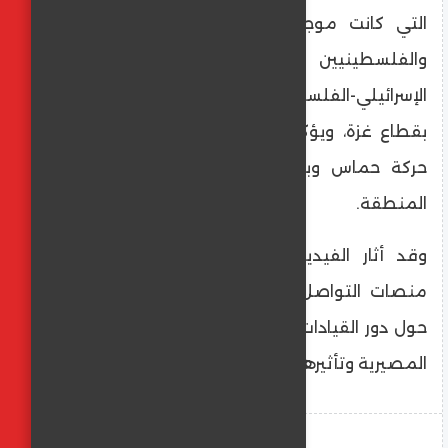
التي كانت موجودة آنذاك بين القادة العرب
والفلسطينيين بشأن التعامل مع الصراع
الإسرائيلي-الفلسطيني، خاصة فيما يتعلق
بقطاع غزة، ويؤكد على حساسية العلاقة بين
حركة حماس وبعض القيادات الإقليمية في
المنطقة.
وقد أثار الفيديو المسرب تفاعلاً كبيراً على
منصات التواصل الاجتماعي، حيث جدد الجدل
حول دور القيادات في تحمل مسؤولية القرارات
المصيرية وتأثيرها على الشعوب.