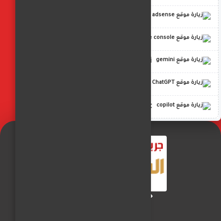
adsense
google console
gemini
ChatGPT
copilot
جريدة الفجر العربي