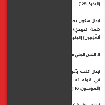
[البقرة: 125].
ابدال سكون بحركة كإبدال السكون فتحةً في
كلمة (عهدي) من قوله تعالى: {عَهۡدِي
ٱلظَّٰلِمِينَ} [البقرة: 124].
3. اللحن الجلي في الكلمات:
ابدال كلمة بآخرى كابدال (الكريم) بـ (العظيم)
في قوله تعالى: {رَبُّ ٱلۡعَرۡشِ ٱلۡكَرِيمِ}
[المؤمنون: 116].