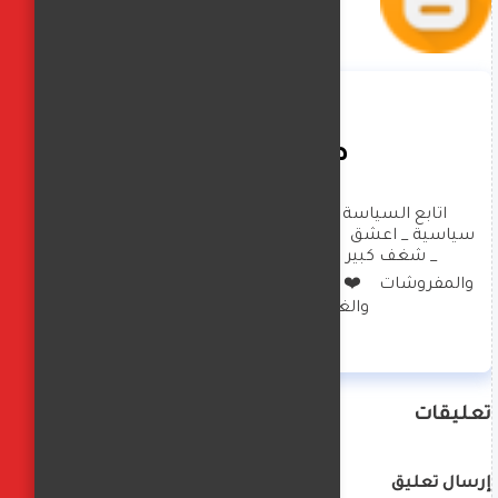
صافيناز زادة
اتابع السياسة العالمية بشكل كبير _ تحليلات 
سياسية _ اعشق  الهاند ميد والعناية بالبيت والصحة 
_ شغف كبير بالديكورات وتصميم الملابس 
والمفروشات    ❤️  امارس العزف  على البيانو والرسم 
والغناء  وكتابة  الخواطر
تعليقات
إرسال تعليق