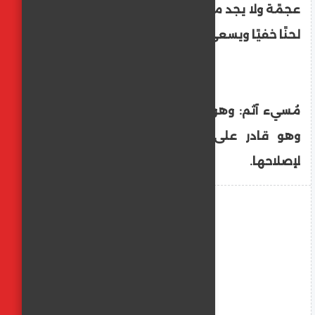
عجمًة ولا يجد من يعلمه القراءة، أو من يلحن
لحنًا خفيًا ويسعى لإصلاحه.
مُسيء آثم: وهو من يلحن بالقراءة لحنًا جليًا
وهو قادر على تصحيح قراءته ولا يسعى
لإصلاحها.