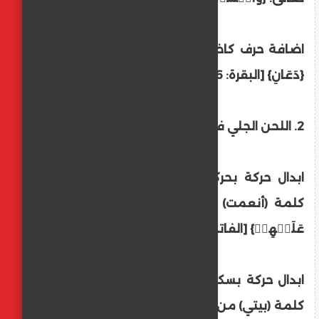
اضافة حرف كاضافة حرف الياء لقوله تعالى:
{دَعَانِ} [البقرة: 186].
2. اللحن الجلي في الحركات:
ابدال حركة بحركة كإبدال الفتحة ضمةً في
كلمة (أنعمت) من قوله تعالى: {أَنۡعَمۡتَ
عَلَيۡهِمۡ} [الفاتحة: 7].
ابدال حركة بسكون كإبدال الفتحة سكونًا في
كلمة (بيتي) من قوله تعالى: {أَن طَهِّرَا بَيۡتِيَ}