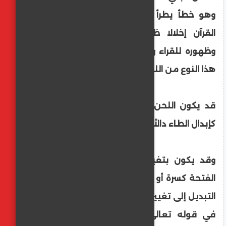
وهو خطأ يطرأ على الألفاظ فيخل بمعاني
القرآن إخلالا ظاهرا. وسمي جلياً لوضوحه
وظهوره للقراء والمستمعين. وعلى هذا فإن
هذا النوع من اللحن لايجوز شرعا.
قد يكون اللحن الجلي بإبدال حرف مكان آخر
كإبدال الطاء دالاً أو نطق الذال زايا أو الثاء سينا.
وقد يكون بتغيير حركات الحروف، كأن يبدل
الفتحة كسرة أو السكون حركة. وربما أدى هذا
التبديل إلى تغيير معنى الآية، كضم تاء "لست"
في قوله تعالى : "لَّسْتَ عَلَيْهِم بِمُصَيْطِرٍ"