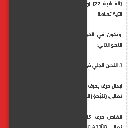
{الغاشية 22} (وهذا خطأ فادح، لتغير معنى
الآية تماما).
ويكون في الحروف والحركات والكلمات على
النحو التالي:
1. اللحن الجلي في الحروف:
ابدال حرف بحرف آخر كإبدال الثاء سينًا في قوله
تعالى: {ثَيِّبَٰتٖ} [التحريم: 5].
انقاص حرف كانقاص حرف الياء من قوله
تعالى: {وَٱخۡشَوۡنِي} [البقرة: 150].