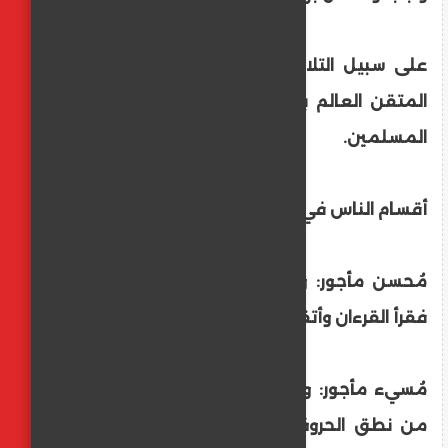
على سبيل التلاوة المعتادة: معيب في حق
المتقن العالم بالأحكام، ولا شيء على عامة
المسلمين.
أقسام الناس في قراءتهم للقرءان:
مُحسن مأجور: وهو الذي تعلم علم التجويد
فقرأ القرءان وأتقنه.
مُسيء مأجور: وهو من عنده عوج لا يتمكن
من نطق الحروف نطقًا صحيحًا إما خلقًة أو