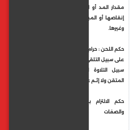
مقدار المد أو الغنة عن حدها المطلوب أو
إنقاصها أو المبالغة في التفخيم أو الترقيق
وغيرها.
حكم اللحن : حرام إذا أخرج الحرف عن حيزه أو كان
على سبيل التلقي والمشافهة؛ أما إذا كان على
سبيل التلاوة المعتادة فمعيبٌ في حق
المتقن ولا إثـم على عامة المسلمين.
حكم الالتزام بالتجويد من حيث المخارج
والصفات