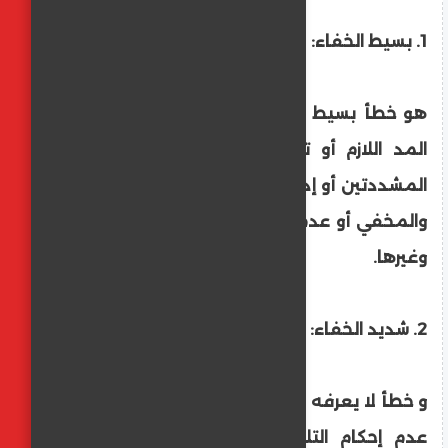
1. بسيط الخفاء:
هو خطأ بسيط يعرفه عامة القراء مثل قصر
المد اللازم أو ترك الغنة في الميم والنون
المشددتين أو إدغام المظهر أو إظهار المدغم
والمخفي أو عدم الإتيان بالقلقلة في حروفها
وغيرها.
2. شديد الخفاء:
و خطأ لا يعرفه إلا خاصة القراء ومهرتهم وهو
عدم إحكام التلاوة في أدق صورها كزيادة