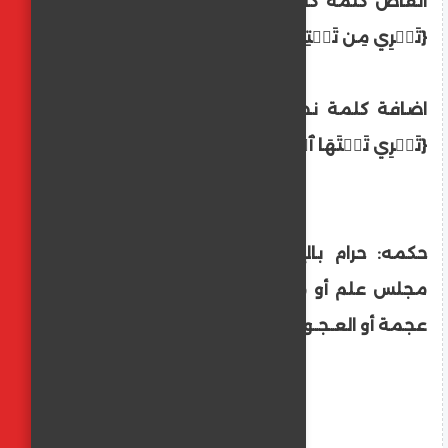
انقاص كلمة كانقاص (من) من قوله تعالى
{تَجۡرِي مِن تَحۡتِهَا ٱلۡأَنۡهَٰرُۖ} [البقرة: 25].
اضافة كلمة نحو اضافة (من) لقوله تعالى
{تَجۡرِي تَحۡتَهَا ٱلۡأَنۡهَٰرُ} [التوبة: 100].
حكمه: حرام بالإجماع باستثناء ما كان في
مجلس علم أو من في لسانه عـوج خَلقي أو
عجمة أو العـجـوز الذي تخـشب لسانه.