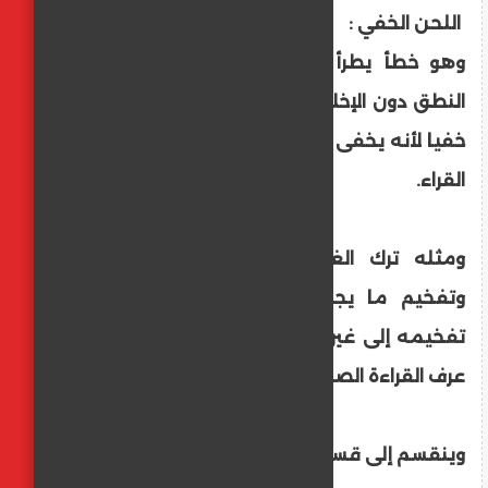
اللحن الخفي :
وهو خطأ يطرأ على قواعد التجويد وكمال
النطق دون الإخلال بالمعنى أو الإعراب. وسمي
خفيا لأنه يخفى على عامة الناس ولا يدركه إلا
القراء.
ومثله ترك الغنّة والإخلال بأحكام المدود،
وتفخيم ما يجب ترقيقه وترقيق ما يجب
تفخيمه إلى غير ذلك من الأخطاء التي تخالف
عرف القراءة الصحيحة.
وينقسم إلى قسمين: