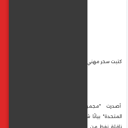
كتبت سحر مهني
أصدرت "مجموعة أصدقاء ميثاق الأمم
المتحدة" بيانًا شديد اللهجة أدانت فيه احتجاز
ناقلة نفط من قبل السلطات الأمريكية قبالة