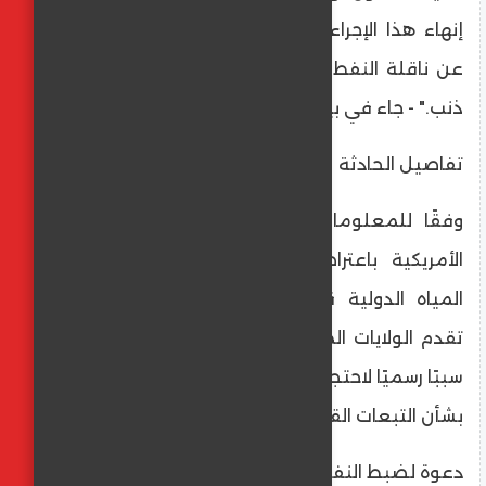
إنهاء هذا الإجراء غير القانوني والإفراج الفوري
عن ناقلة النفط وطاقمها الذين لم يرتكبوا أي
ذنب." - جاء في بيان صادر عن المجموعة.
تفاصيل الحادثة
وفقًا للمعلومات المتوفرة، قامت السلطات
الأمريكية باعتراض واحتجاز ناقلة النفط في
المياه الدولية قبالة السواحل الفنزويلية. لم
تقدم الولايات المتحدة بعد تفاصيل واضحة أو
سببًا رسميًا لاحتجاز السفينة، مما أثار قلقًا واسعًا
بشأن التبعات القانونية لهذا الإجراء.
دعوة لضبط النفس