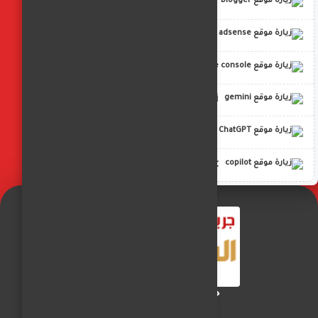
blogger
adsense
google console
gemini
ChatGPT
copilot
جريدة الفجر العربي