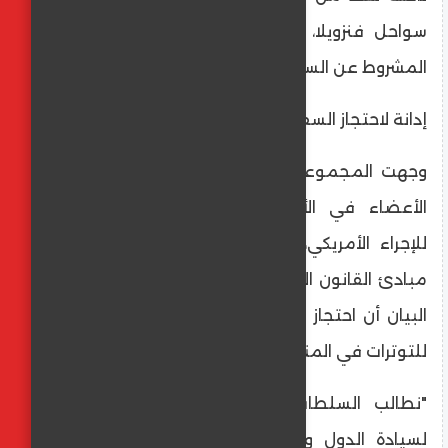
سواحل فنزويلا، وطالبت بالإفراج الفوري وغير
المشروط عن السفينة وطاقمها.
إدانة لاحتجاز السفينة
وجهت المجموعة، التي تضم عددًا من الدول
الأعضاء في الأمم المتحدة، انتقادات حادة
للإجراء الأمريكي، واصفة إياه بأنه يتنافى مع
مبادئ القانون الدولي وحرية الملاحة. وجاء في
البيان أن احتجاز الناقلة يمثل تصعيدًا غير مبرر
للتوترات في المنطقة.
"نطالب السلطات الأمريكية بالاحترام الكامل
لسيادة الدول ومبادئ الملاحة الدولية. يجب