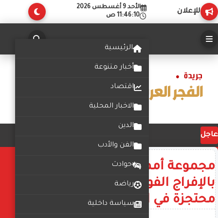
الأحد 9 أغسطس 2026
للإعلان
11:46:10 ص
الرئيسية
أخبار متنوعة
اقتصاد
الاخبار المحلية
الدين
عاجل
الفن والأدب
مجموعة أممية تطالب واشنطن
حوادث
بالإفراج الفوري عن ناقلة نفط
رياضة
محتجزة في الكاريبي
سياسة داخلية