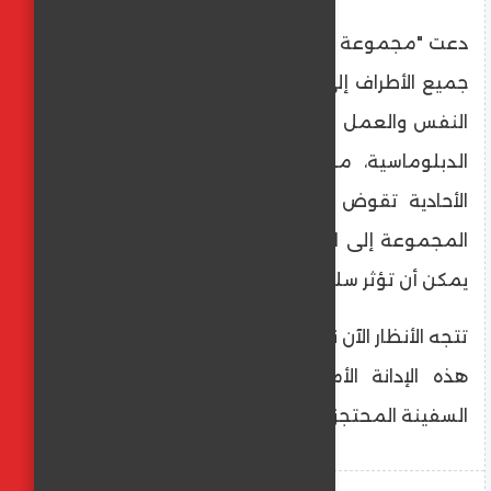
دعت "مجموعة أصدقاء ميثاق الأمم المتحدة"
جميع الأطراف إلى ممارسة أقصى درجات ضبط
النفس والعمل على حل الخلافات عبر القنوات
الدبلوماسية، مؤكدة أن مثل هذه الإجراءات
الأحادية تقوض جهود التعاون الدولي. وتنظر
المجموعة إلى الحادثة على أنها سابقة خطيرة
يمكن أن تؤثر سلبًا على التجارة البحرية العالمية.
تتجه الأنظار الآن نحو الرد الرسمي لواشنطن على
هذه الإدانة الأممية والمطالبة بالإفراج عن
السفينة المحتجزة.