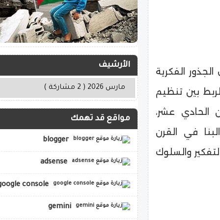
الأرشيف
الجذور الفكرية
ربط بين تنظيم
 الحادي عشر،
مواقع قد تهمك
بنا في القرن
blogger
تفكير والسلوك
adsense
google console
gemini