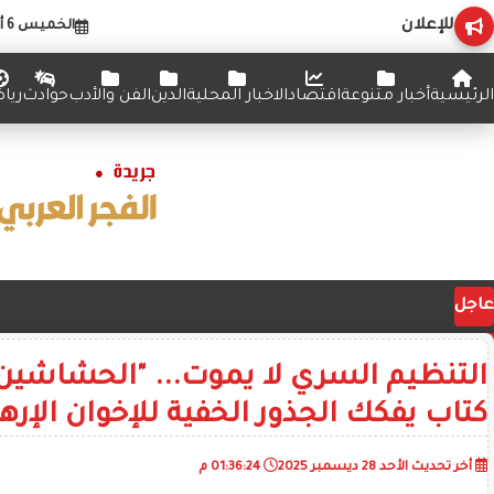
للإعلان
الخميس 6 أغسطس 2026
الرئيسية
أخبار متنوعة
اقتصاد
الاخبار المحلية
الدين
الفن والأدب
حوادث
ريا
عاجل
التنظيم السري لا يموت... "الحشاشين 
كتاب يفكك الجذور الخفية للإخوان الإرها
أخر تحديث
الأحد 28 ديسمبر 2025
01:36:24 م