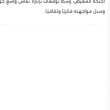
أجنحة المعرض، وسط توقعات بإثارة نقاش واسع حو
وسبل مواجهته فكريًا وثقافيًا.