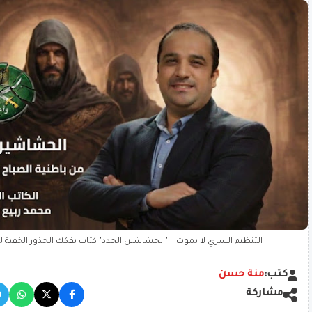
التنظيم السري لا يموت... "الحشاشين الجدد" كتاب يفكك الجذور الخفية للإ
كتب:
منة حسن
مشاركة