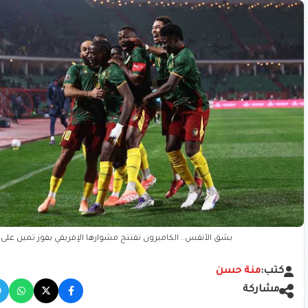
بشق الأنفس.. الكاميرون تفتتح مشوارها الإفريقي بفوز ثمين على 
كتب:
منة حسن
مشاركة