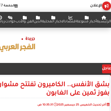
للإعلان
الجمعة 7 أغسطس 2026
الرئيسية
أخبار متنوعة
اقتصاد
الاخبار المحلية
الدين
الفن والأدب
حوادث
ريا
عاجل
بشق الأنفس.. الكاميرون تفتتح مشواره
بفوز ثمين على الغابون
أخر تحديث
الخميس 25 ديسمبر 2025
10:35:31 ص