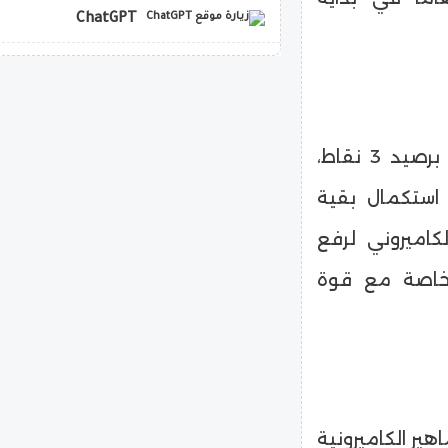
ChatGPT
copilot
​بهذه النتيجة، تصدرت الكاميرون مجموعتها مؤقتاً برصيد 3 نقاط،
 استكمال بقية
لكاميروني لرفع
، خاصة مع قوة
هير الكاميرونية