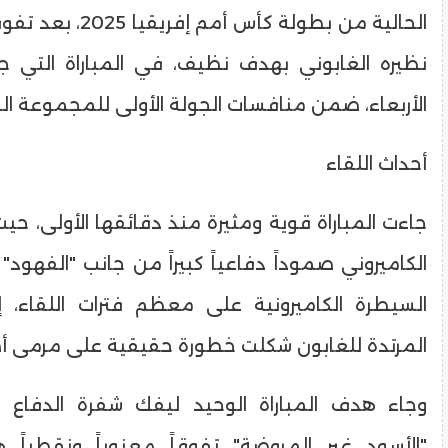
الحالية من بطولة كأس أ
نظيره الغابوني بهدف نظيف، في المباراة التي 
الأربعاء، ضمن منافسات الجولة الأولى للمجموعة ال
​أحداث اللقاء
​جاءت المباراة قوية ومثيرة منذ دقائقها الأولى، حي
الكاميروني صموداً دفاعياً كبيراً من جانب "الفهود" 
السيطرة الكاميرونية على معظم فترات اللقاء، إ
المرتدة للغابون شكلت خطورة حقيقية على مرمى أص
​وجاء هدف المباراة الوحيد ليفك شفرة الدفاع الغ
"الأسود غير المروضة" تفوقاً معنوياً ونقطياً ه