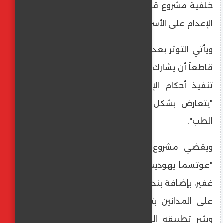
خلفية مشروع قانون يهدف إلى تطبيق عقوبة
الإعدام على الأسرى الفلسطينيين.
ويأتي التوتر بعد أن رفضت نقابة الأطباء رفضاً
قاطعاً أن يشارك أي طبيب إسرائيلي في عملية
تنفيذ أحكام الإعدام، مؤكدة أن هذا الإجراء
"يتعارض بشكل جوهري مع أخلاقيات مهنة
الطب".
ويقضي مشروع القانون، الذي بادر إليه حزب
"عوتسما يهوديت" (القوة اليهودية) بزعامة بن
غفير، بإضافة بند يسمح بتطبيق عقوبة الإعدام
على المدانين بتنفيذ عمليات ضد إسرائيليين.
ويثير تطبيقه المحتمل تساؤلات حول الآليات