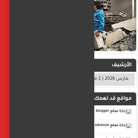
الأرشيف
مواقع قد تهمك
blogger
adsense