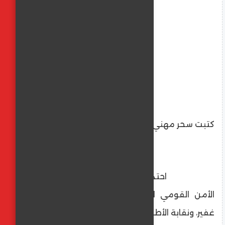
كتبت سحر مهني
احتدم الخلاف بشكل علني بين وزير
الأمن القومي الإسرائيلي المتطرف، إيتمار بن
غفير، ونقابة الأطباء الإسرائيلية (IMA)، وذلك على