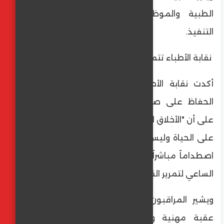
الطبية والموظفين الذين سيشاركون في
التنفيذ.
نقابة الأطباء تتمسك بالموقف الأخلاقي
أكدت نقابة الأطباء الإسرائيلية أن دورها هو
الحفاظ على صحة وسلامة الإنسان، مشددة
على أن "الأخلاق الطبية تلزم الطبيب بالمحافظة
على الحياة وليس إنهائها". ويعتبر هذا الموقف
اصطداماً مباشراً مع توجهات اليمين المتطرف
الساعي لتمرير القانون وتطبيقه.
ويشير المراقبون إلى أن رفض النقابة يمثل
عقبة مهنية وأخلاقية كبيرة أمام مشروع