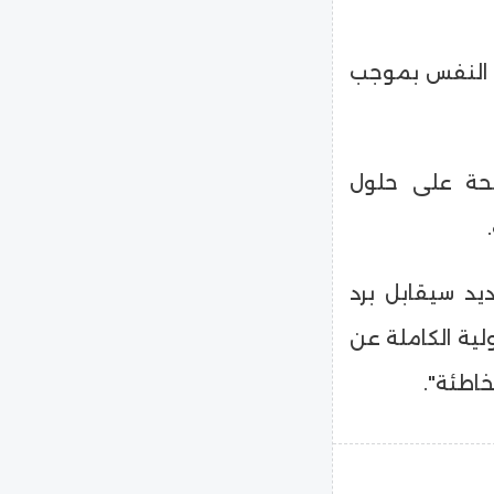
ن النفس بموجب
تحة على حلول
يد سيقابل برد
لية الكاملة عن
اطئة".