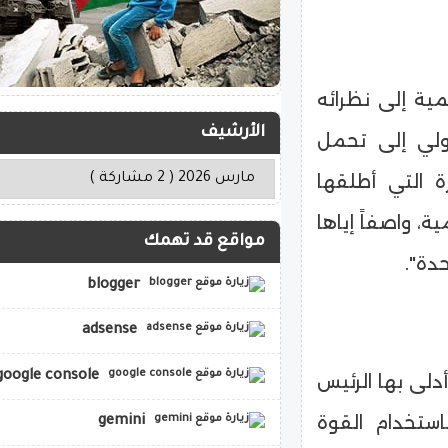
سمية إلى نظرائه
الأرشيف
ولي إلى تحمل
ة التي أطلقها
ة، واصفاً إياها
مواقع قد تهمك
دة".
blogger
adsense
google console
أدلى بها الرئيس
لوح فيها باستخدام القوة
gemini