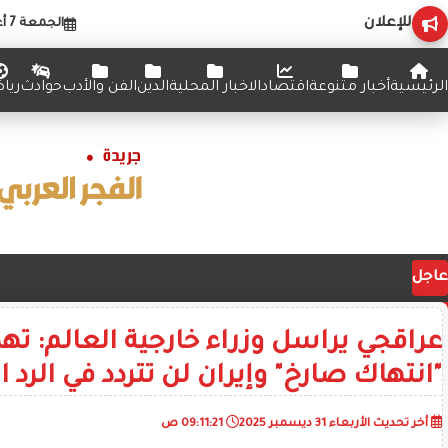
للإعلان
الجمعة 7 أغسطس 2026
الرئيسية
أخبار متنوعة
اقتصاد
الاخبار المحلية
الدين
الفن والأدب
حوادث
ريا
عاجل
عراقجي يراسل وزراء خارجية العالم: ته
"انتهاك صارخ" وإيران لن تتردد في الرد 
أخر تحديث
الأربعاء 31 ديسمبر 2025
09:11:21 ص