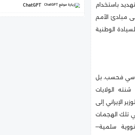
تهديد باستخدام
ChatGPT
لى مبادئ الأمم
copilot
لسيادة الوطنية
ياسي فحسب، بل
شنته الولايات
يران في يونيو 2025. وأشار الوزير الإيراني إلى
 في تلك الهجمات
ووية سلمية—