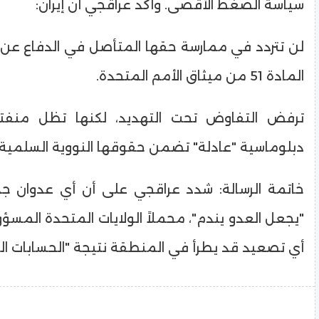
سياسة الضغط الأقصى. وأكد عراقجي أن إيران:
​لن تتردد في ممارسة حقها المتأصل في الدفاع ع
المادة 51 من ميثاق الأمم المتحدة.
​ترفض التفاوض تحت التهديد، لكنها تظل منف
دبلوماسية "عادلة" تضمن حقوقها النووية السلمية.
​خاتمة الرسالة: شدد عراقجي على أن أي عدوان جد
"يجعل العدو يندم"، محملاً الولايات المتحدة المسؤو
أي تصعيد قد يطرأ في المنطقة نتيجة "الحسابات الخ