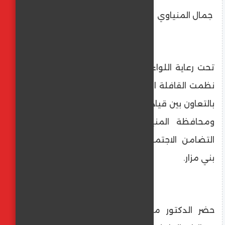
جمال المنياوي
تحت رعاية اللواء عماد كدواني، محافظ المنيا،
نظمت القافلة الطبية المجانية «الأسرة الكبيرة»
بالتعاون بين قيادة المنطقة المركزية العسكرية
ومحافظة المنيا، ومديرية الصحة، ومديرية
التضامن الاجتماعي، والشباب والرياضة، بمركز
بني مزار.
حضر الدكتور محمد أبو زيد، نائب المحافظ،