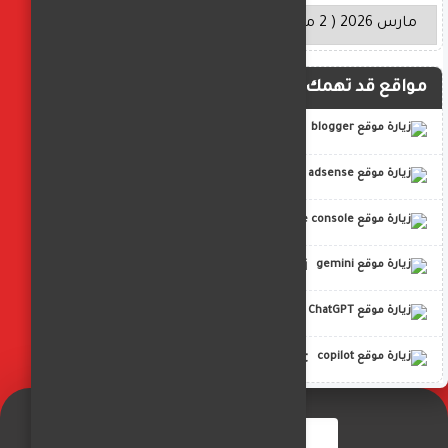
مواقع قد تهمك
blogger
adsense
google console
gemini
ChatGPT
copilot