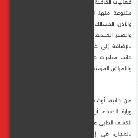
فعاليات القافلة الطبية، التي شملت تخصصات
متنوعة، منها: الباطنة، الأطفال، الجراحة، الأنف
والأذن، المسالك البولية، جراحة الأطفال، القلب
والصدر، الجلدية، العيون، تنظيم الأسرة، العظام،
بالإضافة إلى خدمات المعمل والأشعة، إلى
جانب مبادرات صحة المرأة، والاعتلال الكلوي،
والأمراض المزمنة، والأورام السرطانية.
من جانبه، أوضح الدكتور محمود عمر، وكيل
وزارة الصحة، أن القافلة أسفرت عن توقيع
الكشف الطبي على 5350 حالة، وتقديم العلاج
بالمجان، في إطار توفير الخدمات الصحية