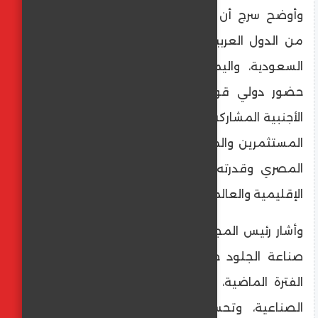
وأوضح سرج أن المعرض يشهد مشاركة عدد
من الدول العربية، من بينها المملكة العربية
السعودية، واليمن، وليبيا، والأردن، إلى جانب
حضور دولي قوي، حيث تجاوز عدد الشركات
الأجنبية المشاركة 45 شركة، وهو ما يعكس ثقة
المستثمرين والمستوردين في المنتج الجلدي
المصري وقدرته على المنافسة في الأسواق
الإقليمية والعالمية.
وأشار رئيس المجلس التصديري للجلود إلى أن
صناعة الجلود حققت نجاحات ملموسة خلال
الفترة الماضية، مدفوعة بجهود تطوير البنية
الصناعية، وتحسين جودة المنتجات، وزيادة