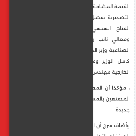
القيمة المضافة، فضلًا عن التوسع في الأسواق
التصديرية بفضل توجيهات فخامة الرئيس عبد
الفتاح السيسي ودعم الحكومة المصرية
ومعالي نائب رئيس مجلس الوزراء للتنمية
الصناعية وزير الصناعة والنقل الفريق مهندس
كامل الوزير ومعالي وزير الاستثمار والتجارة
الخارجية مهندس حسن الخطيب
، مؤكدًا أن المعرض يمثل منصة مهمة لربط
المصنعين بالمستوردين وفتح قنوات تسويقية
جديدة.
وأضاف سرج أن المعرض يشهد إبرام العديد من