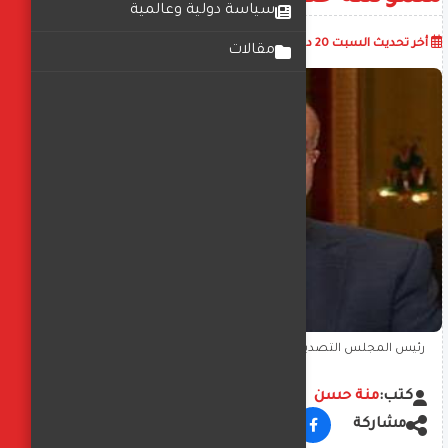
سياسة دولية وعالمية
أضف تعليق
أخر تحديث
السبت 20 ديسمبر 2025
06:46:25 م
مقالات
رئيس المجلس التصديري للجلود: أكثر من 45 شركة أجنبية تشارك
والقطاع يحقق نجاحات ملموسة خلال الفترة الماضية
كتب:
منة حسن
مشاركة