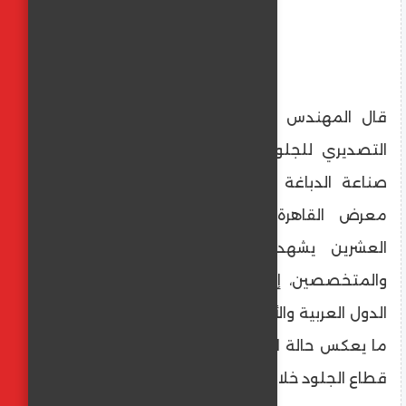
قال المهندس محمود سرج، رئيس المجلس
التصديري للجلود وعضو مجلس إدارة غرفة
صناعة الدباغة باتحاد الصناعات المصرية، إن
معرض القاهرة الدولي للجلود في دورته
العشرين يشهد إقبالًا كثيفًا من العملاء
والمتخصصين، إلى جانب مشاركة واسعة من
الدول العربية والأجنبية مقارنة بالدورات السابقة،
ما يعكس حالة التعافي والنشاط التي يشهدها
قطاع الجلود خلال الفترة الحالية.