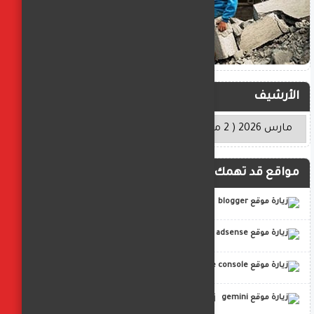
الأرشيف
مواقع قد تهمك
blogger
adsense
google console
gemini