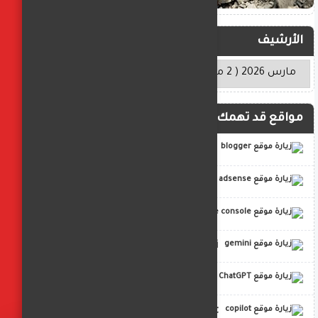
الأرشيف
مواقع قد تهمك
blogger
adsense
google console
gemini
ChatGPT
copilot