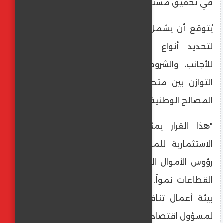
في تحقيق مستهدفات رؤية 2030.
يُتوقع أن يشمل النظام الجديد آليات واضحة
لتحديد أنواع العقارات المسموح بتملكها
للأجانب، والشروط المتعلقة بها، بما يضمن
التوازن بين متطلبات الاستثمار والحفاظ على
المصالح الوطنية.
"هذا القرار يمثل نقلة نوعية في البيئة
الاستثمارية للمملكة، حيث يفتح الباب أمام
رؤوس الأموال الأجنبية للاستثمار في أحد أكثر
القطاعات نمواً. إنه دليل على التزامنا بتوفير
بيئة أعمال تنافسية عالمياً." - تصريح مُرجّح
لمسؤول اقتصادي سعودي.