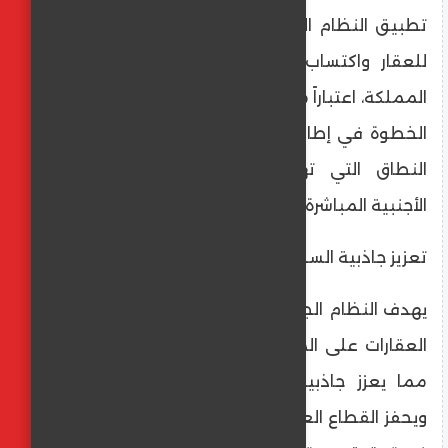
تطبيق النظام المحدث لتملك غير السعوديين
للعقار واكتساب الحقوق العينية عليه داخل
المملكة، اعتباراً من شهر يناير 2026. وتأتي هذه
الخطوة في إطار الإصلاحات الاقتصادية واسعة
النطاق التي تهدف إلى جذب الاستثمارات
الأجنبية المباشرة وتنويع مصادر الدخل.
تعزيز جاذبية السوق العقارية
يهدف النظام الجديد إلى تسهيل إجراءات تملك
العقارات على المستثمرين والمقيمين الأجانب،
مما يعزز جاذبية السوق العقارية السعودية
ويحفز القطاع العقاري الذي يعتبر ركيزة أساسية