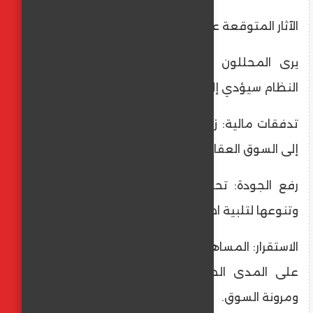
الآثار المتوقعة على الاستثمار
يرى المحللون الاقتصاديون أن تطبيق هذا
النظام سيؤدي إلى:
تدفقات مالية: زيادة التدفقات النقدية الأجنبية
إلى السوق العقارية.
رفع الجودة: تحسين جودة المشاريع العقارية
وتنوعها لتلبية احتياجات المستثمرين الدوليين.
الاستقرار: المساهمة في استقرار أسعار العقارات
على المدى الطويل من خلال زيادة العرض
ومرونة السوق.