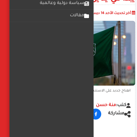
سياسة دولية وعالمية
أضف تعليق
أخر تحديث
الأحد 14 ديسمبر 2025
11:05:11 ص
مقالات
انفتاح جديد على الاستثمار.. السعودية تسمح للأجانب بتملك العقار
وتطبيق النظام المحدث يبدأ في يناير 2026
كتب:
منة حسن
مشاركة