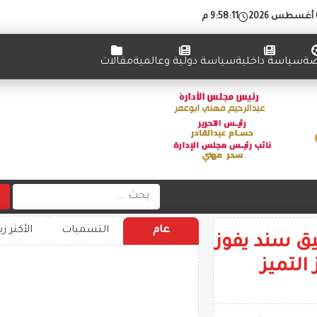
9:58:12 م
ضة
سياسة داخلية
سياسة دولية وعالمية
مقالات
عام
التسميات
الأكثر زي
يق سند يفوز
التميز