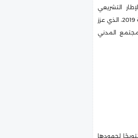
إطار التشريعي
لقانون تنظيم ممارسة العمل الأهلي رقم 149 لسنة 2019، الذي عزز
مجتمع المدني
ويجًا لجهودها