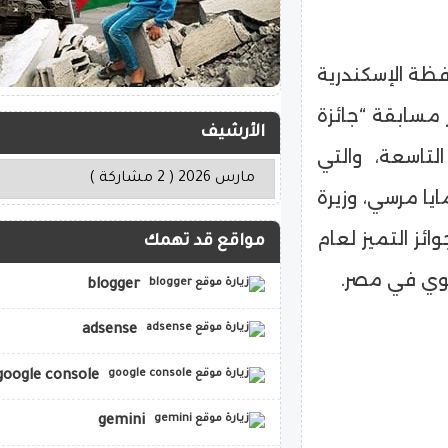
ة الإسكندرية
ز مسابقة “جائزة
الأرشيف
تاسعة، والتي
يا مرسي، وزيرة
ائز التميز لعام
مواقع قد تهمك
blogger
adsense
google console
gemini