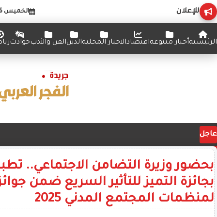
للإعلان
الخميس 6 أغسطس 2026
الرئيسية
أخبار متنوعة
اقتصاد
الاخبار المحلية
الدين
الفن والأدب
حوادث
ريا
عاجل
بحضور وزيرة التضامن الاجتماعي.. تطب
بجائزة التميز للتأثير السريع ضمن جوائز 
لمنظمات المجتمع المدني 2025