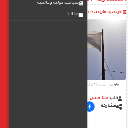
سياسة دولية وعالمية
أضف تعليق
أخر تحديث
الأربعاء 17 ديسمبر 2025
10:01:16 ص
مقالات
هآرتس": غياب 15 دولة عن اجتماع الدوحة لبحث "مستقبل غزة"..
وأذربيجان ترفض المشاركة العسكرية
كتب:
منة حسن
مشاركة