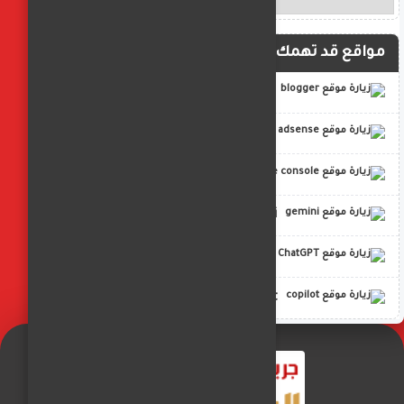
مواقع قد تهمك
blogger
adsense
google console
gemini
ChatGPT
copilot