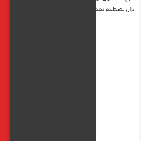
يزال يصطدم بعقبات ديبلوماسية كبيرة.