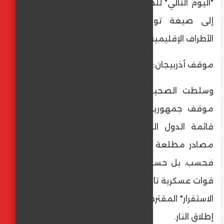
"اليوم التالي" للحرب في غزة، وصعوبة التوصل
إلى صيغة توافقية تحظى بقبول جميع
الأطراف الإقليمية والدولية.
​موقف أذربيجان: لا مشاركة عسكرية
​وسلطت الصحيفة الضوء بشكل خاص على
موقف جمهورية أذربيجان، التي كانت ضمن
قائمة الدول المدعوة. ونقلت "هآرتس" عن
مصادر مطلعة أن باكو لم تغب عن الاجتماع
فحسب، بل حسمت موقفها برفض إرسال أي
قوات عسكرية تابعة لها للمشاركة ضمن "قوات
الاستقرار" المقترح نشرها في القطاع عقب وقف
إطلاق النار.