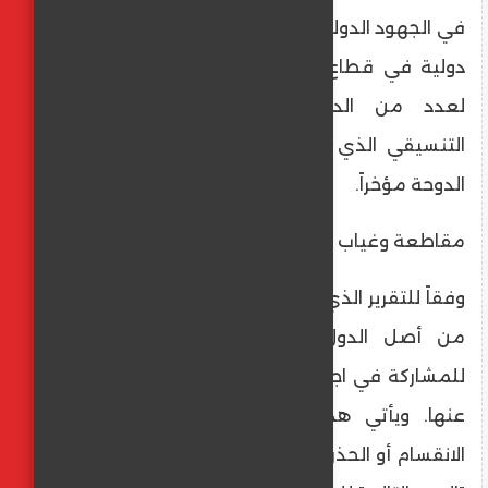
في الجهود الدولية الرامية لتشكيل قوة استقرار
دولية في قطاع غزة، مشيرة إلى غياب واسع
لعدد من الدول المدعوة عن الاجتماع
التنسيقي الذي استضافته العاصمة القطرية
الدوحة مؤخراً.
​مقاطعة وغياب دبلوماسي
​وفقاً للتقرير الذي نشرته الصحيفة، فإن 15 دولة
من أصل الدول التي وُجهت إليها الدعوة
للمشاركة في اجتماع الدوحة لم ترسل ممثلين
عنها. ويأتي هذا الغياب ليعكس حالة من
الانقسام أو الحذر الدولي تجاه الانخراط في ملف