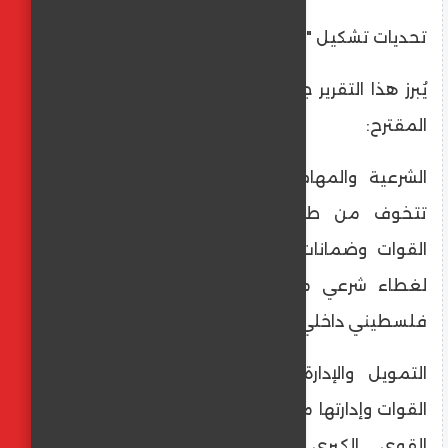
​تحديات تشكيل "قوات الاستقرار"
​يُبرز هذا التقرير جملة من التحديات التي تواجه
المقترح:
​الشرعية والمهام: لا تزال العديد من الدول
تتخوف من طبيعة المهام الموكلة لهذه
القوات وضمانات سلامتها، فضلاً عن حاجتها
لغطاء شرعي من الأمم المتحدة أو توافق
فلسطيني داخلي.
​التمويل والإدارة: تظل مسألة تمويل هذه
القوات وإدارتها ميدانياً نقطة خلاف جوهرية بين
القوى الكبرى والدول العربية المضيفة