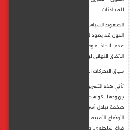
للمحادثات.
​الضغوط السياسية: يرى محللون أن غياب بعض
الدول قد يعود لضغوط سياسية أو لرغبتها في
عدم اتخاذ موقف علني قبل اتضاح معالم
الاتفاق النهائي لوقف الحرب.
​سياق التحركات القطرية
​تأتي هذه التسريبات في وقت تكثف فيه الدوحة
جهودها كواسطة رئيسية، ليس فقط لإبرام
صفقة تبادل أسرى ووقف إطلاق النار، بل لترتيب
الأوضاع الأمنية والإدارية في غزة لمنع حدوث
فراغ سلطوي، وهو المسعى الذي يبدو أنه لا