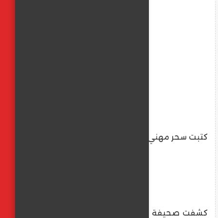
كتبت سحر مهني
​كشفت صحيفة "هآرتس" العبرية عن تعثر جزئي