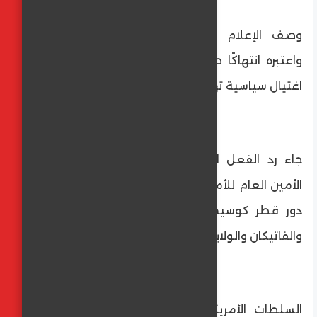
وصف الإعلام القطري الهجوم بأنه "جبان"
واعتبره انتهاكًا صارخًا للقانون الدولي، ومحاولة
اغتيال سياسية تهدد استقرار منطقة الخليج.
جاء رد الفعل الإقليمي والدولي حازمًا: ناشد
الأمين العام للأمم المتحدة ضرورة الحفاظ على
دور قطر كوسيط؛ فيما دانت دول مثل تركيا
والفاتيكان والولايات المتحدة الهجوم علنًا.
السلطات الأمريكية أصدرت أوامر للبقاء في