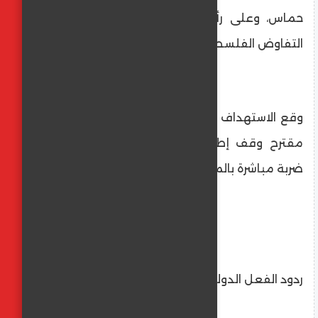
حماس، وعلى رأسهم خليل الحيّة، رئيس وفد
التفاوض الفلسطيني في الدوحة.
وقع الاستهداف أثناء استكمال الوفد لمناقشة
مقترح وقف إطلاق النار الأمريكي، مما ألحق
ضربة مباشرة بالمساعي الدبلوماسية الجارية.
ردود الفعل الدولية والقطرية