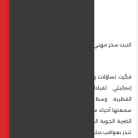
كتبت سحر مهني
فجَّرت تساؤلات وتحذيرات الحديث عن استهداف
إسرائيلي لقيادات "حماس" في العاصمة
القطرية، وسط أنباء عن انفجارات عنيفة
سمعتها أحياء متعددة في الدوحة، لترسم هذه
الضربة الجوية الجديدة ملامح تصعيد إقليمي
تنذر بعواقب دبلوماسية خطيرة.