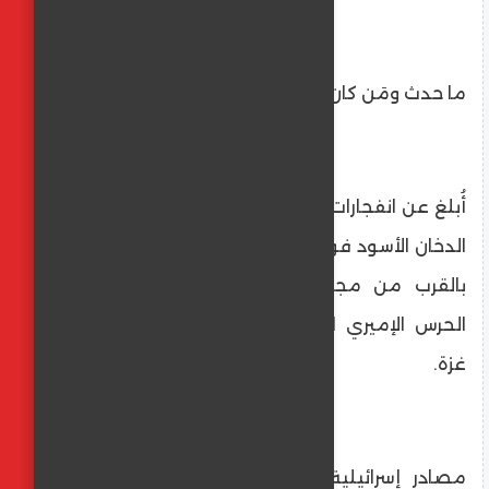
ما حدث ومَن كان الهدف؟
أُبلغ عن انفجارات كثيفة وسط العاصمة، وتجلَّى
الدخان الأسود فوق محطة وقود قرب حي كتارا،
بالقرب من مجمع سكني محمي من قبل
الحرس الإميري القطري منذ بدء الصراع على
غزة.
مصادر إسرائيلية أكدت أن الهدف كان قادة