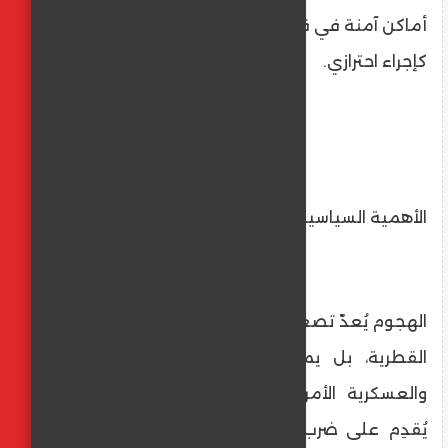
أماكن آمنة في قاعدة "العديد" الجوية في قطر
كإجراء احترازي.
الأهمية السياسية والدبلوماسية
الهجوم يُعدّ تصعيدًا نادرًا لا يطال فقط الوساطة
القطرية، بل يمتد إلى المساحة اللوجستية
والعسكرية الأمريكية في المنطقة. كما أنه
يُقدِم على ضرب الثقة في محفّزات التفاوض