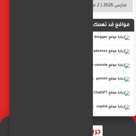
مواقع قد تهمك
blogger
adsense
google console
gemini
ChatGPT
copilot