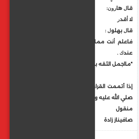
ﻗﺎﻝ ﻫﺎﺭﻭﻥ:
ﻻ ﺃﻗﺪﺭ
ﻗﺎﻝ ﺑﻬﻠﻮﻝ :
ﻓﺎﻋﻠﻢ ﺃﻧﺖ ﻣﻤﻠﻮﻙ ﻭﻟﺴﺖ ﻣﻠﻚ ﻭﻻ ﺣﺎﺟﺔ ﻟﻲ
ﻋﻨﺪﻙ .
"مااجمل الثقه بالله تعالي
إذا أتممت القراءه صلوا علي اشرف المرسلين
صلي الله عليه وسلم
منقول
صافيناز زادة