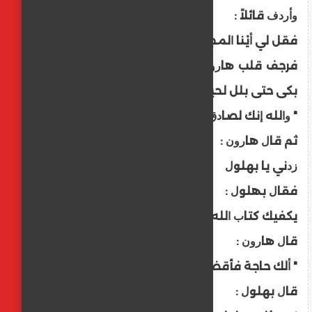
ﻭﺃﺭﺩﻑ ﻗﺎﺋﻼً :
ﻓﻘﻞ ﻟﻲ ﺃﻳْﻨﺎ ﺍﻟﻤﺠﻨﻮﻥ ؟
ﻓﺮﺟﻒ ﻗﻠﺐ ﻫﺎﺭﻭﻥ ﺍﻟﺮﺷﻴﺪ ﻣﻦ ﻛﻠﻤﺎﺕ ﺑﻬﻠﻮﻝ ﻭ
ﺑﻜﻰ ﺣﺘﻰ ﺑﻠﻞ ﻟﺤﻴﺘﻪ ﻭ ﻫﻮ ﻳﻘﻮﻝ :
" ﻭﺍﻟﻠﻪ ﺇﻧﻚ ﻟﺼﺎﺩﻕ ! "..
ﺛﻢ ﻗﺎﻝ ﻫﺎﺭﻭﻥ :
ﺯﺩﻧﻲ ﻳﺎ ﺑﻬﻠﻮﻝ
ﻓﻘﺎﻝ ﺑﮭﻠﻮﻝ :
ﻳﻜﻔﻴﻚ ﻛﺘﺎﺏ ﺍﻟﻠﻪ ﻓﺎﻟﺰﻣﻪ
ﻗﺎﻝ ﻫﺎﺭﻭﻥ :
" ﺃﻟﻚ ﺣﺎﺟﺔ ﻓﺄﻗﻀﻴﮭﺎ ؟ "
ﻗﺎﻝ ﺑﻬﻠﻮﻝ :