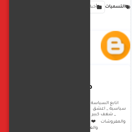
التسميات
أخبارمتنوعة
صافيناز زادة
اتابع السياسة العالمية بشكل كبير _ تحليلات 
سياسية _ اعشق  الهاند ميد والعناية بالبيت والصحة 
_ شغف كبير بالديكورات وتصميم الملابس 
والمفروشات    ❤️  امارس العزف  على البيانو والرسم 
والغناء  وكتابة  الخواطر