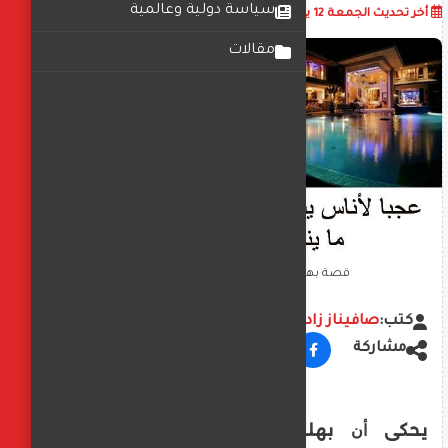
سياسة دولية وعالمية
أضف تعليق
أخر تحديث
الجمعة 12 يوليو 2024
12:39:08 ص
مقالات
قصة بهلول المجنون وهارون الرشيد
كتب:
صافيناز زادة
مشاركة
ﻳﺤﻜﻰ ﺃﻥ ﺑﻬﻠﻮﻝ ﻛﺎﻥ ﺭﺟﻼً ﻣﺠﻨﻮﻧﺎً ﻓﻲ