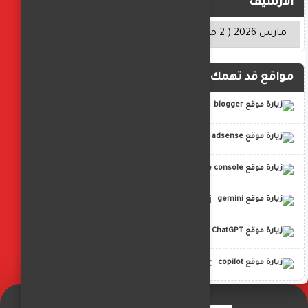
الأرشيف
مواقع قد تهمك
blogger
adsense
google console
gemini
ChatGPT
copilot