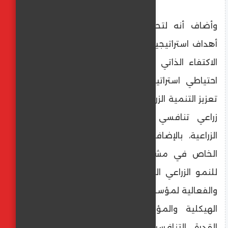
وأضاف أنه لتحقيق هذه الرؤية جرى وضع
أهداف استراتيجية تتمثل في تحقيق قدر من
الاكتفاء الذاتي من المنتجات الزراعية وتوفير
احتياطي استراتيجي من السلع الأساسية مع
تعزيز التنمية الزراعية المستدامة لخلق اقتصاد
زراعي تنافسي ومتنوع وتحسين المؤشرات
الزراعية، بالإضافة إلى دعم مشاركة القطاع
الخاص في مشروعات التنمية الزراعية دعما
للنمو الزراعي المستدام وكذلك زيادة الكفاءة
والفعالية لمؤسسات العمل الزراعي «الإصلاحات
الهيكلية والمؤسسية والتشريعية»، وتدعيم
القدرة التنافسية للمنتجات الزراعية وزيادة