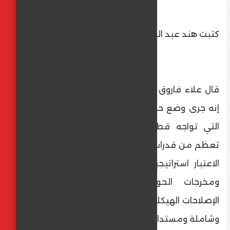
كتبت هند عبد العليم
قال علاء فاروق وزير الزراعة واستصلاح الأراضي،
إنه جرى وضع حلول شاملة وواقعية للتحديات
التي تواجه قطاع الزراعة وتبني استراتيجيات
تعظم من قدرات وموارد مصر الزراعية آخذا في
الاعتبار استراتيجية التنمية المستدامة 2030
ومخرجات الحوار الوطني وكذلك محاور
الإصلاحات الهيكلية وتحقيق معدلات نمو قوية
وشاملة ومستدامة في قطاع الزراعة.