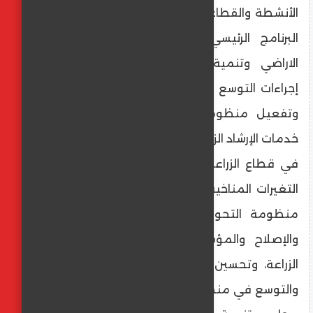
الأنشطة والقطاعات العاملة بوزارة الزراعة منها
البرنامج الرئيسي لدعم مشروعات استصلاح
الاراضي وتنمية المناطق الصحراوية ودعم
إجراءات التوسع الرأسي وزيادة الإنتاجية الزراعية،
وتفعيل منظومة الزراعة التعاقدية وتطوير
خدمات الإرشاد الزراعي مع ترشيد استخدام المياه
في قطاع الزراعة والعمل على الحد من تأثير
التغيرات المناخية على الأنشطة الزراعية ودعم
منظومة التحول الرقمي في قطاع الزراعة
والإصلاح والمؤسسي والتشريعي في قطاع
الزراعة، وتحسين مناخ الاستثمار بقطاع الزراعة
والتوسع في منظومة دعم الفلاح وكذلك دعم