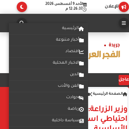
الأحد 9 أغسطس 2026
للإعلان
12:26:38 م
الرئيسية
أخبار متنوعة
اقتصاد
الاخبار المحلية
الدين
عاجل
الفن والأدب
الصفحة الرئيسية
اخبار محليه
حوادث
وزير الزراعة: وضعنا خطة لتوفير
رياضة
احتياطي استراتيجي من السلع
سياسة داخلية