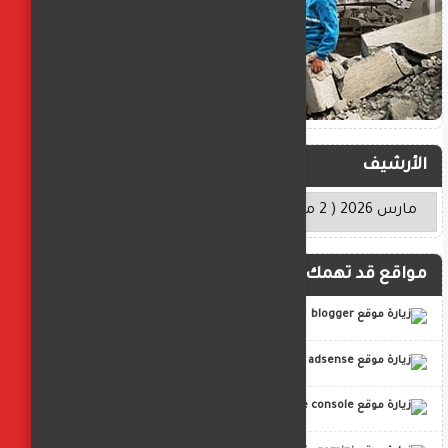
الأرشيف
مواقع قد تهمك
blogger
adsense
google console