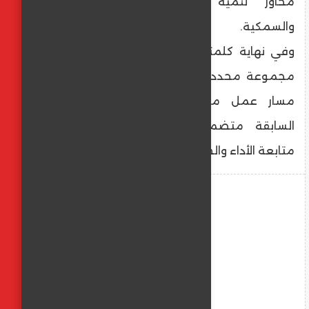
محاور تنمية الثروة الحيوانية والداجنة
والسمكية.
وفي نهاية كلمته، أكد وزير الزراعة على وضع
مجموعة محددة من الإجراءات التنفيذية لكل
مسار عمل من مسارات البرامج الرئيسية
السابقة متضمنة مدة التنفيذ ومؤشرات
متابعة الأداء والجهة المسؤولة عن التنفيذ.