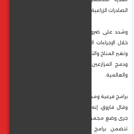
الصادرات الزراعية الطازجة والمصنعة.
وشدد على ضرورة وجود المرونة والتكيف من
خلال الإجراءات الاستباقية في مواجهة الأزمات
وتغير المناخ والتوسع في منظومة دعم الفلاح
ودمج المزارعين في سلاسل القيمة المحلية
والعالمية.
برامج فرعية ومسارات عمل لكل الأنشطة
وقال فاروق، إنه لتحقيق الأهداف الاستراتيجية
جرى وضع مجموعة من البرامج الرئيسية والتي
تتضمن برامج فرعية ومسارات عمل لكل