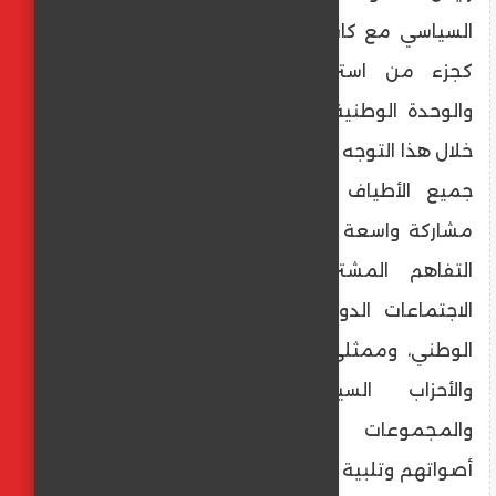
السياسي مع كافة مكونات المجتمع المصري
كجزء من استراتيجيتها لتحقيق الشمولية
والوحدة الوطنية، مشيرا إلى أنها تسعى من
خلال هذا التوجه إلى فتح قنوات حوار فعالة مع
جميع الأطياف والفئات المجتمعية لضمان
مشاركة واسعة في عملية صنع القرار وتعزيز
التفاهم المشترك، ويشمل هذا التواصل؛
الاجتماعات الدورية مع مجلس أمناء الحوار
الوطني، وممثلي المجتمع المدني، والنقابات،
والأحزاب السياسية، والشباب، والمرأة،
والمجموعات المهمشة، لضمان سماع
أصواتهم وتلبية احتياجاتهم، كما تلتزم الحكومة