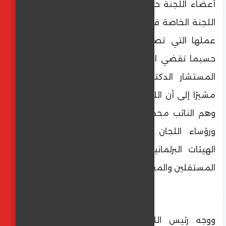
أعضاء اللجنة حول برنامج الحكومة، مشيرًا أن
اللجنة الخاصة في حالة انعقاد دائم طوال فترة
عملها التي تصل إلى عشرة أيام على الأكثر
حسبما تقضي اللائحة الداخلية للمجلس وقرار
المستشار الدكتور رئيس المجلس بتشكيلها،
مشيرًا إلى أن اللجنة الخاصة تضم نحو ٤٢ نائبًا
وهم النائب محمد أبوالعينين، وكيل المجلس،
ورؤساء اللجان النوعية بالمجلس، وممثلي
الهيئات البرلمانية للأحزاب، وعدد من النواب
المستقلين والمعارضة.
ووجه رئيس اللجنة الخاصة الشكر والتقدير