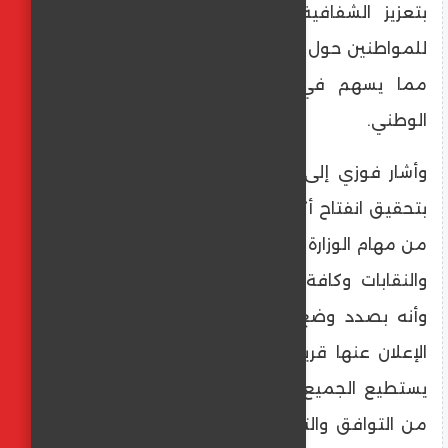
بتعزيز الشفافية وتوفير المعلومات اللازمة
للمواطنين حول السياسات والقرارات الحكومية،
مما يسهم في بناء الثقة وتعزيز الانتماء
الوطني.
وأشار فوزي إلى أن التواصل السياسي يسمح
بتحقيق انفتاح أكبر على المجتمع وأنه سيكون
من مهام الوزارة التواصل مع الأحزاب والاتحادات
والنقابات وكافة مؤسسات المجتمع المدني،
وأنه بصدد وضع سياسة في هذا الشأن يتم
الإعلان عنها قريبًا، لافتا إلى أهمية ذلك حتى
يستطيع الجميع أن يكون على مسافة واحدة
من التوافق والتفاهم والتغلب على التحديات،