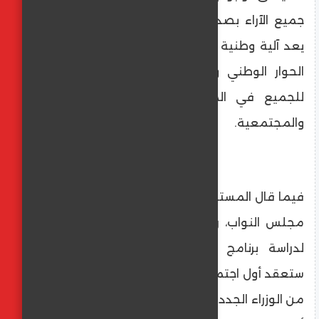
جميع الآراء بصدر رحب، وأضاف: الحوار الوطني
يعد آلية وطنية فعالة، ففي خلال عامين على
الحوار الوطني ومجلس الأمناء دعا واستمع
للجميع في المحاور السياسية والاقتصادية
والمجتمعية.
فيما قال المستشار أحمد سعدالدين، وكيل أول
مجلس النواب، رئيس اللجنة الخاصة المشكلة
لدراسة برنامج الحكومة أن اللجنة الخاصة
ستعقد أول اجتماع لها، غدا الأربعاء، بحضور عدد
من الوزراء الجدد للرد على تساؤلات واستفسارات