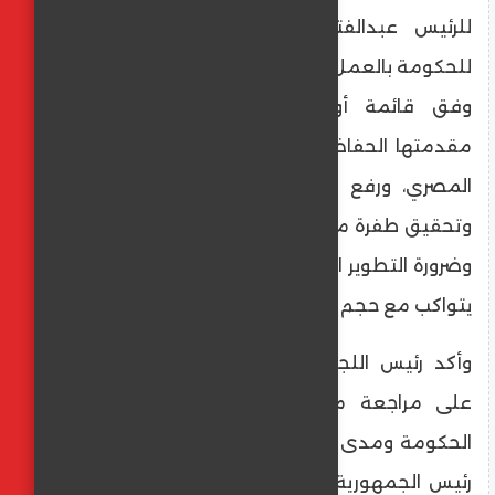
للرئيس عبدالفتاح السيسي على توجيهاته
للحكومة بالعمل على تحقيق عدد من الأهداف
وفق قائمة أوليات للمرحلة المقبلة في
مقدمتها الحفاظ على محددات الأمن القومي
المصري، ورفع العبء عن المواطن المصري
وتحقيق طفرة ملموسة في المجالات الخدمية،
وضرورة التطوير الشامل في الأداء الحكومي بما
يتواكب مع حجم التحديات.
وأكد رئيس اللجنة الخاصة على حرص اللجنة
على مراجعة ما جاء بالبرنامج المقدم من
الحكومة ومدى التزام البرنامج بتنفيذ توجيهات
رئيس الجمهورية بما يلبي تطلعات وطموحات