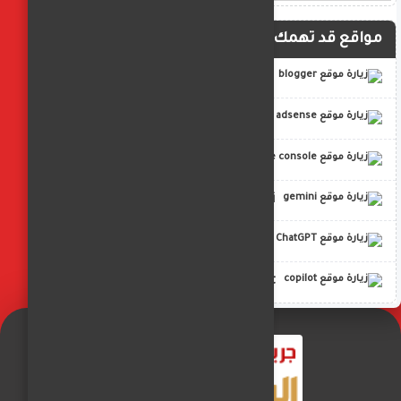
مواقع قد تهمك
blogger
adsense
google console
gemini
ChatGPT
copilot