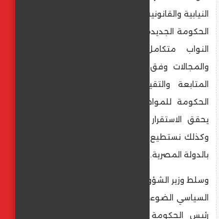
النيابية والقانونية والتواصل السياسي إن برنامج
الحكومة الجديدة، الذي تم عرضه أمام مجلس
النواب متكامل وتناول كافة القطاعات
والمجالات وفق خطة زمنية محددة عمادها
المتابعة والتقييم، الأمر الذي يؤكد وضع
الحكومة للمواطن على رأس أولوياتها، وبما
يحقق الاستقرار السياسي والتماسك الوطني،
وكذلك نستطيع من خلاله بناء مستقبل يليق
بالدولة المصرية.
وسلط وزير الشؤون النيابية والقانونية والتواصل
السياسي الضوء، في بيان له أمس، على تأكيد
رئيس الحكومة على أهمية تعزيز التواصل