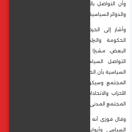
وأن التواصل بالأساس هدفه إشراك المواطن
والدوائر السياسية في صنع واتخاذ القرار.
وأشار إلى الحرص على التعاون الوثيق بين
الحكومة والبرلمان وبين الوزارات وبعضها
البعض، مشيرًا إلى أن وجود وزارة مهامها
التواصل السياسي هي رسالة من القيادة
السياسية بأن الحكومة مكلفة بانفتاح أكبر على
المجتمع وسيكون مهام الوزارة التواصل مع
الأحزاب والاتحادات والنقابات وكافة مؤسسات
المجتمع المدنى.
وقال فوزى أنه سيتم وضع خطة سير للاتصال
السياسى وأبواب الحكومة مفتوحة وتتقبل