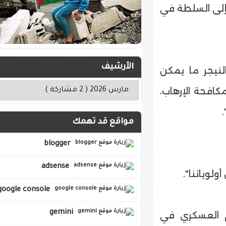
 إلى السلطة في
الأرشيف
نيجر ما يمكن
كافحة الإرهاب،
مواقع قد تهمك
blogger
adsense
ولوياتنا".
google console
gemini
ام العسكري في