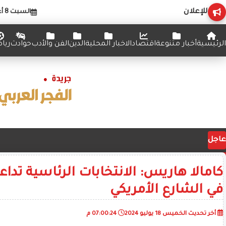
للإعلان
السبت 8 أغسطس 2026
الرئيسية
أخبار متنوعة
اقتصاد
الاخبار المحلية
الدين
الفن والأدب
حوادث
ريا
عاجل
كامالا هاريس: الانتخابات الرئاسية تدا
في الشارع الأمريكي
أخر تحديث
الخميس 18 يوليو 2024
07:00:24 م