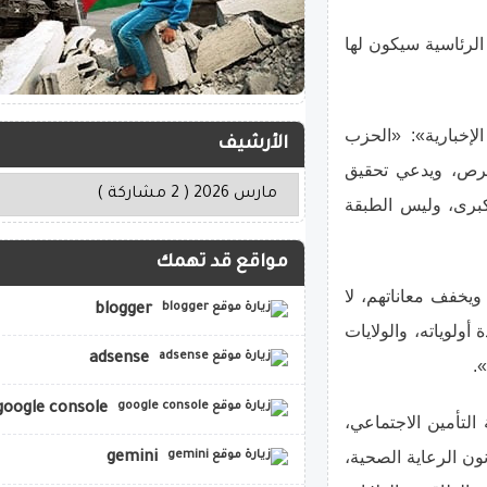
 الرئاسية سيكون لها
إخبارية»: «الحزب
الأرشيف
لفرص، ويدعي تحقيق
برى، وليس الطبقة
مواقع قد تهمك
ويخفف معاناتهم، لا
blogger
لوياته، والولايات
adsense
.
google console
التأمين الاجتماعي،
اؤه حاولوا 60 مرة تعطيل قانون الرعاية الصحية،
gemini