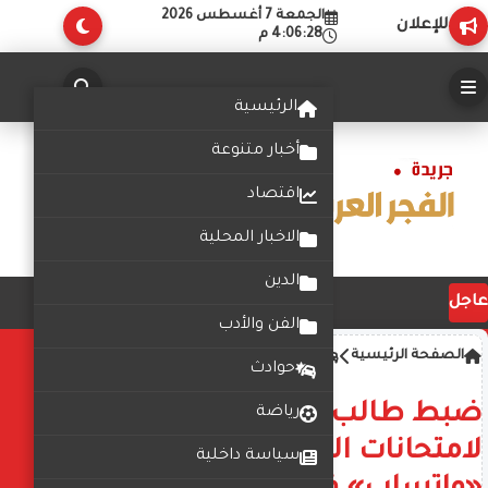
الجمعة 7 أغسطس 2026
للإعلان
4:06:28 م
الرئيسية
أخبار متنوعة
اقتصاد
الاخبار المحلية
الدين
عاجل
الفن والأدب
الصفحة الرئيسية
اخبار الحوادث
حوادث
ضبط طالب يزعم نشر صور
رياضة
لامتحانات الثانوية العامة عبر
سياسة داخلية