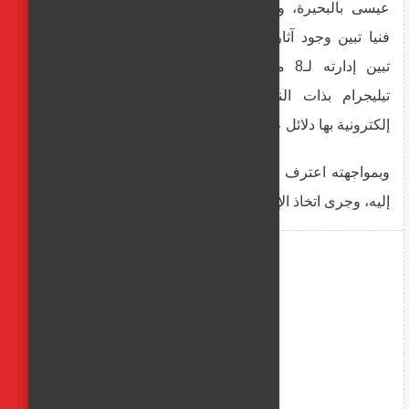
عيسى بالبحيرة، وبحوزته هاتفي محمول، وبفحصهما
فنيا تبين وجود آثار ودلائل تؤكد ارتكابه الواقعة، كما
تبين إدارته لـ8 مجموعات على تطبيق المحادثات
تيليجرام بذات النهج، وكذا تبين وجود 3 محافظ
إلكترونية بها دلائل على تحويلات مالية.
وبمواجهته اعترف بارتكاب الواقعة على النحو المشار
إليه، وجرى اتخاذ الإجراءات القانونية.