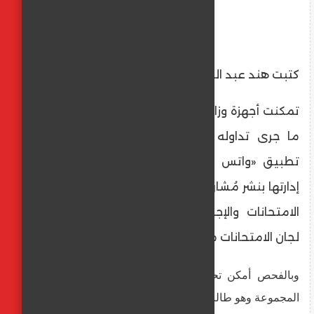
كتبت هند عبد العليم
تمكنت أجهزة وزارة الداخلية من كشف ملابسات
ما جرى تداوله على إحدى المجموعات عبر
تطبيق «واتس آب»، بشأن إدعاء القائم على
إدارتها بنشر مُشاركات تتضمن صور أوراق لأسئلة
الامتحانات والإجابات الخاصة بها خلال انعقاد
لجان الامتحانات مقابل مبالغ مالية.
وبالفحص أمكن تحديد وضبط القائم على إدارة تلك
المجموعة وهو طالب، مقيم بدائرة مركز شرطة حوش