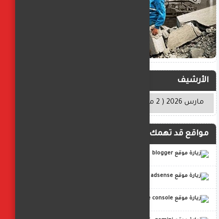
الأرشيف
مواقع قد تهمك
blogger
adsense
google console