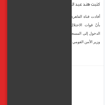
كتبت هند عبد العليم
أفادت قناة القاهرة الإخبارية في نبأ عاجل قبل قليل،
بأنّ قوات الاحتلال الإسرائيلي منعت المصلين من
الدخول إلى المسجد الأقصى للصلاة، تزامنا مع اقتحام
وزير الأمن القومي الإسرائيلي إيتمار بن جفير للمسجد.