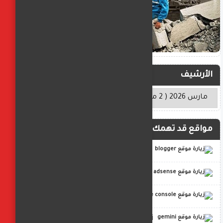
الأرشيف
مواقع قد تهمك
blogger
adsense
google console
gemini