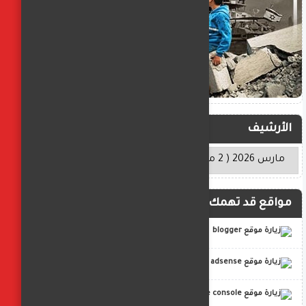
الأرشيف
مواقع قد تهمك
blogger
adsense
google console