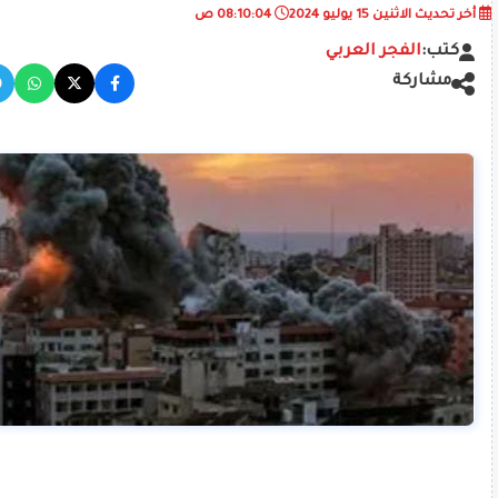
أخر تحديث
الاثنين 15 يوليو 2024
08:10:04 ص
كتب:
الفجر العربي
مشاركة