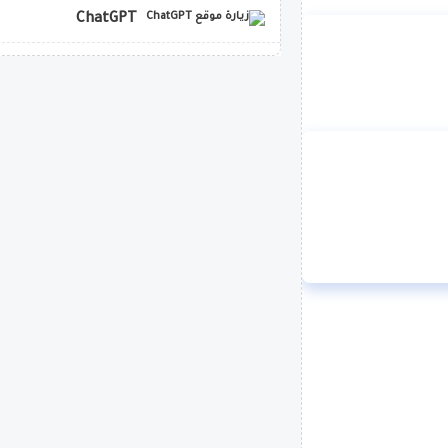
ChatGPT
copilot