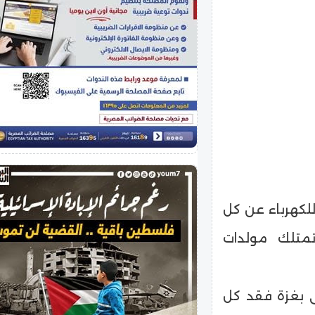
 للكهرباء عن كل
تمتلك مولدات
 بغزة فقد كل