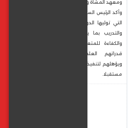
ومعهد المشاة ونادي الفروسية بالأكاديمية.
وأكد الرئيس السيسى، في هذا الصدد، الأهمية
التي توليها الدولة لتطوير منظومة التعليم
والتدريب بما يضمن رفع مستويات الأداء
والكفاءة للمتعلمين والمتدربين؛ ويعزز من
قدراتهم العلمية والمعرفية والعملية
ويؤهلهم لتنفيذ شى المهام التي توكل إليهم
مستقبلا.