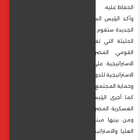
الحفاظ عليه.
وأكد الرئيس السيسي أن القيادة الاستراتيجية
الجديدة ستقوم بدور محوري في تعزيز الجهود
الحثيثة التي تقوم بها الدولة؛ لحماية الأمن
القومي المصري على جميع الاتجاهات
الاستراتيجية على النحو الذي يحقق الأهداف
الاستراتيجية للدولة؛ ويسهم في تأمين مقدراتها
وحماية المجتمع العليا لشعب مصر العظيم.
كما أجرى الرئيس السيسي جولة بالأكاديمية
العسكرية المصرية، وتفقد عددًا من منشآتها،
ومن بينها مبنى رئاسة الأكاديمية للدراسات
العليا والاستراتيجية ومبنى معهد المدفعية