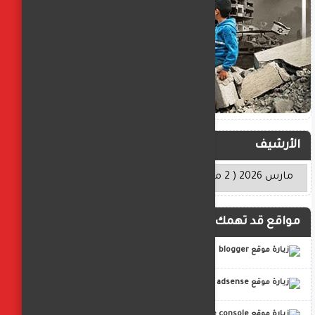
الأرشيف
مواقع قد تهمك
blogger
adsense