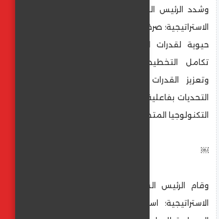
وشدد الرئيس السيسى على أن تكون القيادة
الاستراتيجية؛ صرحًا لشعب مصر العظيم وإضافة
حيوية لقدرات القوات المسلحة؛ بما يضمن
تكامل التخطيط والتنسيق لجميع جهاتها،
وتعزيز القدرات والاستعداد الدائم لمواجهة
التحديات بفاعلية وكفاءة باستخدام أحدث نظم
التكنولوجيا المتطورة.
￼
وقام الرئيس السيسي بزيارة تفقدية للقيادة
الاستراتيجية؛ استعداداً لانتقال قيادة القوات