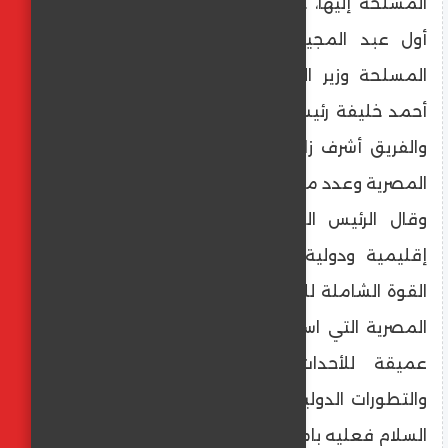
المسلحة إليها، حيث كان في استقباله الفريق
أول عبد المجيد صقر القائد العام للقوات
المسلحة وزير الدفاع والإنتاج الحربي والفريق
أحمد خليفة رئيس أركان حرب القوات المسلحة
والفريق أشرف زاهر رئيس الأكاديمية العسكرية
المصرية وعدد من قادة القوات المسلحة.
وقال الرئيس السيسى، إنه فى ظل أوضاع
إقليمية ودولية بالغة التعقيد يأتى تعظيم
القوة الشاملة للدولة على رأس أولويات الدولة
المصرية التي استشرفت آفاق المستقبل برؤية
عميقة للأحداث ونظرة ثاقبة للمتغيرات
والتطورات الدولية؛ فثبت لها يقينا أنه من أراد
السلام فعليه بامتلاك القوة اللازمة القادرة على