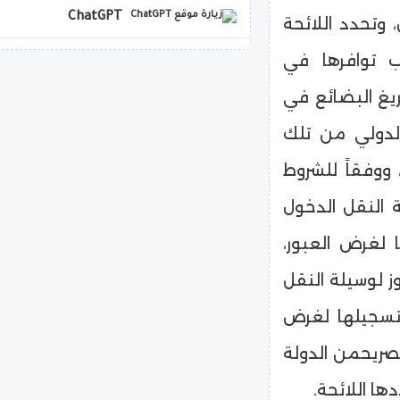
ChatGPT
 وتحدد اللائحة
جب توافرها في
copilot
فريغ البضائع في
الدولي من تلك
ووفقاً للشروط
ة النقل الدخول
لغرض العبور،
وز لوسيلة النقل
تسجيلها لغرض
تصريحمن الدولة
ها اللائحة.