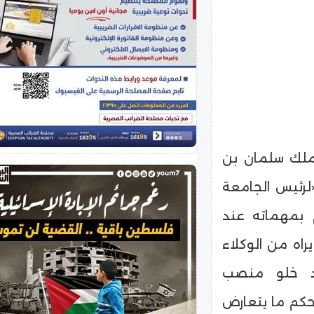
لملك سلمان بن
لرئيس الجامعة
 بمهماته عند
اه من الوكلاء
ند خلو منصب
حكم ما يتعارض