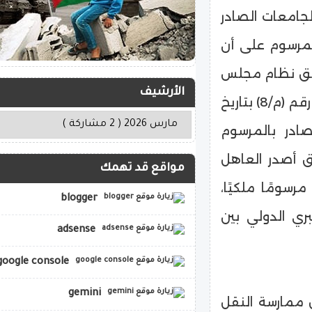
جامعات الصادر
 (م/8) بتاريخ 1414/6/4.وأكد المرسوم على أن
يق نظام مجلس
الأرشيف
التعليم العالي والجامعات، الصادر بالمرسوم الملكي رقم (م/8) بتاريخ
الصادر بالمرسوم
144.وفي وقت سابق أصدر العاهل
مواقع قد تهمك
سومًا ملكيًا،
blogger
بري الدولي بين
adsense
google console
gemini
 ممارسة النقل