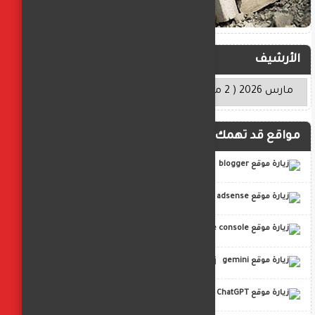
الأرشيف
مواقع قد تهمك
blogger
adsense
google console
gemini
ChatGPT