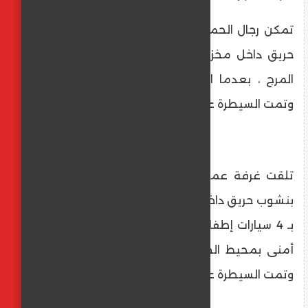
تمكن رجال الحماية المدنية من السيطرة على
حريق داخل مخزن بويات ودهانات فى منطقة
المرج ، بعدما انتقلت قوات الحماية المدنية
وتمت السيطرة عليه.
تلقت غرفة عمليات شرطة النجدة، بلاغا يفيد
بنشوب حريق داخل مخزن فى المرج ، وتم الدفع
بـ 4 سيارات إطفاء لمكان الحريق، وفرض كردون
أمنى بمحيط الحريق لمحاصرته ومنع امتداده
وتمت السيطرة عليه .