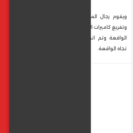
ويقوم رجال المباحث بمناقشة شهود العيان
وتفريغ كاميرات المراقبة للوقوف على ملابسات
الواقعة وتم اتخاذ الإجراءات القانونية اللازمة
تجاه الواقعة.