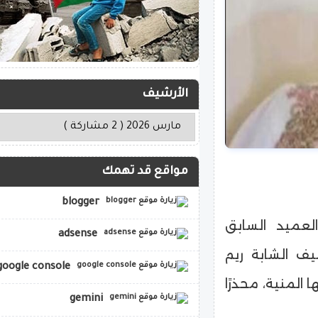
الأرشيف
مواقع قد تهمك
blogger
لعميد السابق
adsense
ف الشابة ريم
google console
 المنية، محذرًا
gemini