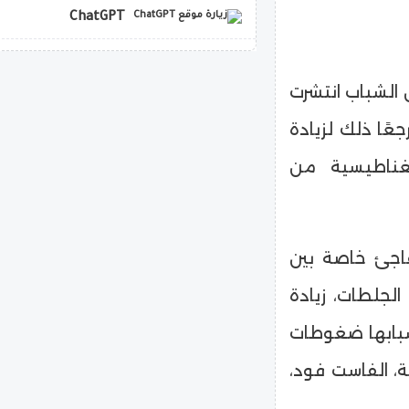
ChatGPT
copilot
 الشباب انتشرت
جعًا ذلك لزيادة
مغناطيسية من
فاجئ خاصة بين
الجلطات، زيادة
سبابها ضغوطات
جة، الفاست فود،