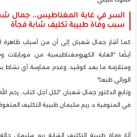
السر في غابة المغناطيس.. جمال ش
سبب وفاة طبيبة تكليف شابة فجأة
كما أشار جمال شعبان إلى أن من أسباب ظاهرة ا
أيضًا "الغابة الكهرومغناطيسية من موبايلات و
ومتلازمة ما بعد كوڤيد، وعدم ممارسة أي نشاط بدن
الوراثي طبعا"
وتابع الدكتور جمال شعبان "لكل أجل كتاب.. رحم الل
في المنوفية د. ريم سليمان طبيبة التكليف المتفوق
أثار وفاة طبيبة التكليف الشابة ريم سليمان حالة