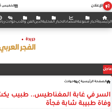
للإعلان
الخميس 6 أغسطس 2026
الرئيسية
أخبار متنوعة
اقتصاد
الاخبار المحلية
الدين
الفن والأدب
حوادث
ريا
عاجل
الصفحة الرئيسية
حوادث
السر في غابة المغناطيس.. طبيب ي
وفاة طبيبة شابة فجأة