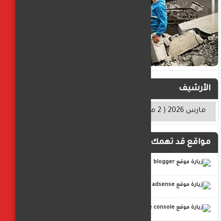
الأرشيف
مواقع قد تهمك
blogger
adsense
google console