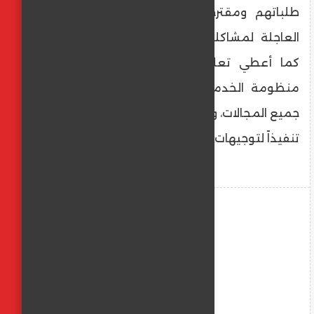
طلباتهم ومقترحاتهم، مطالباً بإيجاد الحلول
العاجلة لمشاكلهم والتواصل معهم ميدانياً،
كما أعطي تعليماته بضرورة استمرار تطوير
منظومة الخدمات المقدمة للمواطنين في
جميع المجالات، وتطلعات واحتياجات المواطنين،
تنفيذاً لتوجيهات القيادة السياسية.