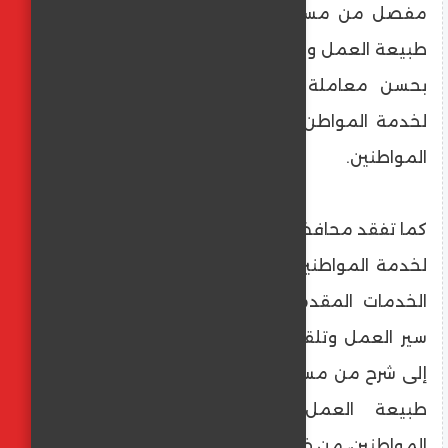
مفصل من مسؤولي الأقسام والوحدات حول
طبيعة العمل والمهام التي يتم إنجازها، مشدداً
بحسن معاملة المواطنين، قائلاً: «نحن هنا
لخدمة المواطن»، موجهاً بسرعة إنهاء طلبات
المواطنين.
‏كما تفقد محافظ كفر الشيخ، المركز التكنولوجي
لخدمة المواطنين بمصيف بلطيم، للتأكد من
الخدمات المقدمة للمواطنين، والاطلاع على
سير العمل وتلقي طلبات المواطنين، واستمع
إلى شرح من مسؤولي المركز التكنولوجي، حول
طبيعة العمل وكيفية استقبال طلبات
المواطنين، من خلال خدمات الشباك الواحد.