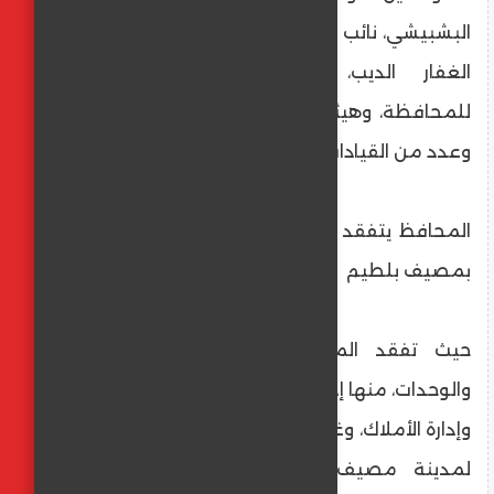
البشبيشي، نائب محافظ كفر الشيخ، واللواء عبد
الغفار الديب، السكرتير العام المساعد
للمحافظة، وهيثم عطية، رئيس مدينة بلطيم،
وعدد من القيادات التنفيذية.
المحافظ يتفقد العديد من الأقسام والوحدات
بمصيف بلطيم
حيث تفقد المحافظ، العديد من الأقسام
والوحدات، منها إدارة المتابعة، و‏الإدارة الهندسية،
وإدارة الأملاك، وغيرها من إدارات الوحدة المحلية
لمدينة مصيف بلطيم، واستمع إلى شرح