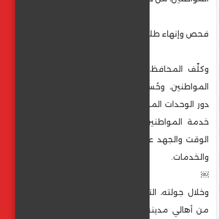
فحص وإنهاء طلبات المواطنين
وكلّف المحافظ، بسرعة فحص وإنهاء طلبات
المواطنين، وحُسن معاملتهم، مؤكداً أهمية
دور الوحدات المحلية، والمراكز التكنولوجية في
خدمة المواطنين، وتسهيل إجراءاتهم، وتوفير
الوقت والجهد عليهم، وسرعة إنجاز المعاملات
والخدمات.
￼
وخلال جولته، التقى محافظ كفر الشيخ، عدداً
من أهالي مدينة مصيف بلطيم، واستمع إلى