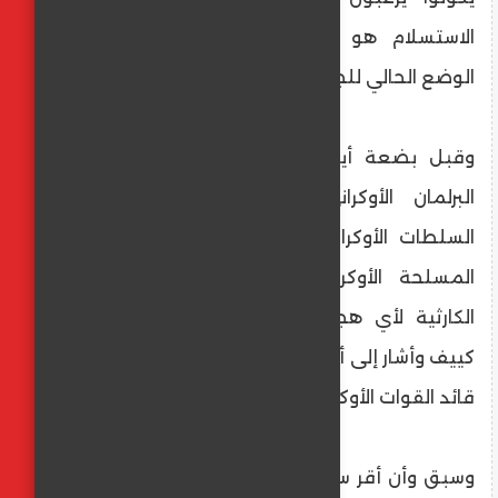
الاستسلام هو السلوك الأكثر منطقية في
الوضع الحالي للجبهة.
وقبل بضعة أيام، قال النائب المعارض في
البرلمان الأوكراني، ألكسندر دوبينسكي، إن
السلطات الأوكرانية تحاول إبعاد قادة القوات
المسلحة الأوكرانية الذين يدركون العواقب
الكارثية لأي هجوم محتمل قد تقدم عليه
كييف وأشار إلى أنهم يحتاجون إلى "جزار" أكبر من
قائد القوات الأوكرانية ألكسندر سيرسكي.
وسبق وأن أقر سيرسكي على خلفية فرار قواته