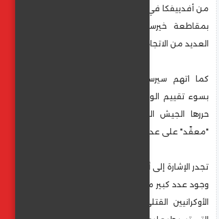
من أفدييفكا في دونباس وهزيمتها في كرينوك
بمقاطعة خيرسون، بأن الوضع معقد في
العديد من الاتجاهات ويتطلب السيطرة.
كما اتهم سيرسكي بعض القادة العسكريين
بسوء تقييم الوضع على محور أفدييفكا التي
حررها الجيش الروسي، مشيرا إلى أن الوضع
"معقّد" على عدة جبهات.
تجدر الإشارة إلى أن الجيش الروسي أبلغ مرارا عن
وجود عدد كبير من الجثث غير المدفونة للجنود
الأوكرانيين القتلى في منطقة خط المواجهة