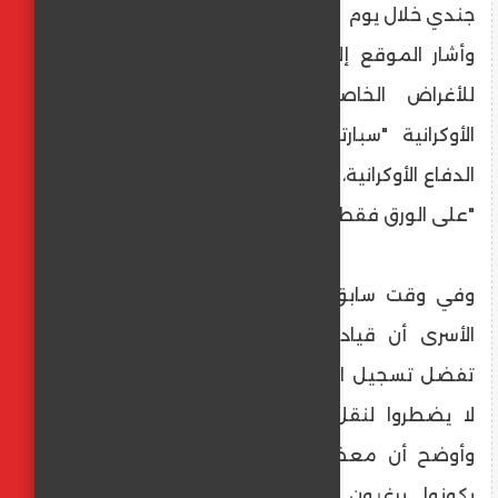
جندي خلال يوم
وأشار الموقع إلى أن اللواء الثالث المنفصل
للأغراض الخاصة التابع للقوات المسلحة
الأوكرانية "سبارتان" اختفى من تقارير قوات
الدفاع الأوكرانية، وهو موجود في الوقت الحالي
"على الورق فقط".
وفي وقت سابق، صرح أحد الجنود الأوكرانيين
الأسرى أن قيادة القوات المسلحة الأوكرانية
تفضل تسجيل الجنود القتلى كمفقودين حتى
لا يضطروا لنقل جثثهم من ساحة المعركة،
وأوضح أن معظم جنود الجيش الأوكراني لم
يكونوا يرغبون في القتال وكانوا يرون أن