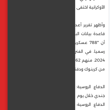
الأوكرانية اختفى في خيرسون
وأظهر تقرير أعده صحفيو الموقع استنادا إلى
قاعدة بيانات البحث الخاصة بالشرطة الأوكرانية
أن "788 عسكريا سجلوا في عداد المفقودين
رسميا، في الفترة من أكتوبر 2023 إلى يونيو
2024، منهم 262 شخصا فقط تم إخراج جثثهم
من كرينوك ودفنهم في أراضي أوكرانيا".
الدفاع الروسية: خسائر أوكرانيا تجاوزت 2000
جندي خلال يوم
الدفاع الروسية: خسائر أوكرانيا تجاوزت 2000