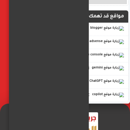
مواقع قد تهمك
blogger
adsense
google console
gemini
ChatGPT
copilot