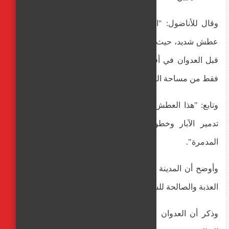
وقال للأناضول: "الفلسطينيون بالمحافظة يعانون من حالة
عطش شديد، حيث أن كمية المياه المتوفرة تقدر بربع الكمية
قبل العدوان في أفضل الأحوال، وهي تغطي ما نسبته 40%
فقط من مساحة المدينة".
وتابع: "هذا العطش نجم عن نقص المياه الحاد جرّاء سياسة
تدمير الآبار وخطوط المياه منذ بداية الحرب الإسرائيلية
المدمرة".
وأوضح أن المدينة تواجه أزمة حقيقة في توفر المياه، خاصة
العذبة والصالحة للشرب.
وذكر أن العدوان الإسرائيلي المتواصل للشهر العاشر على