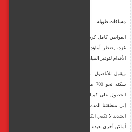
مسافات طويلة
المواطن كامل كريزم من حي "الكرامة" شمال غرب مدينة
غزة، يضطر أبناؤه يومياً لقطع مسافات طويلة مشيا على
الأقدام لتوفير المياه الصالحة للشرب.
ويقول للأناضول، من داخل "محطة تحلية" تبعد عن مكان
سكنه نحو 700 مترا وصلها مشيا على الأقدام، من أجل
الحصول على كميات قليلة من المياه: "تصل المياه المحلاة
إلى منطقتنا المدمرة مرة واحدة كل أسبوع، ومع هذا الحر
الشديد لا تكفي الكمية التي نحصل عليها، فنضطر للبحث في
أماكن أخرى بعيدة عن المنزل".