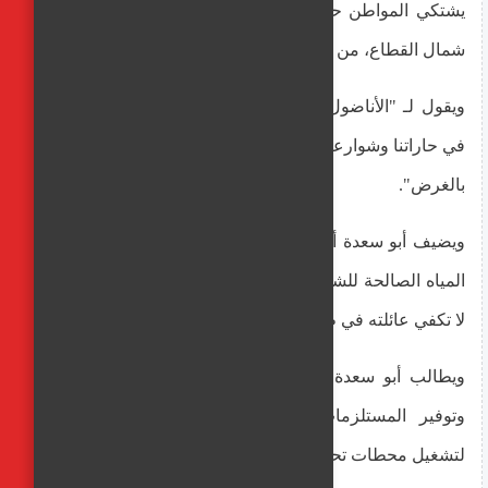
يشتكي المواطن حمدي أبو سعدة، من مخيم جباليا للاجئين
شمال القطاع، من ندرة المياه الصالحة للشرب بالمنطقة.
ويقول لـ "الأناضول": "نعاني كثيراً من قلة المياه وما يصلنا
في حاراتنا وشوارعنا المدمرة بفعل العدوان الإسرائيلي لا يفي
بالغرض".
ويضيف أبو سعدة أنهم كل 3 أيام يتمكنون من تعبئة جالونات
المياه الصالحة للشرب مرّة واحدة والكمية التي يحصل عليها
لا تكفي عائلته في ظل ارتفاع درجات الحرارة.
ويطالب أبو سعدة العالم "بالوقوف إلى جانب سكان غزة
وتوفير المستلزمات الحياتية لهم خاصة السولار اللازم
لتشغيل محطات تحلية المياه".