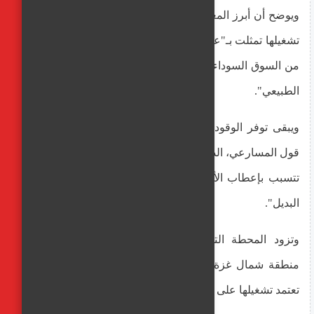
ويوضح أن أبرز المعوقات التي حالت دون تشغيلها أو تخفيض
تشغيلها تمثلت بـ"عدم توفر الوقود واللجوء لشراء كميات منه
من السوق السوداء بأسعار مرتفعة وصلت لـ15 ضعف سعره
الطبيعي".
ويبقى توفر الوقود حتى في السوق السوداء أمر نادر، وفق
قول المسارعي، الذي أضاف إنه بالعادة يكون "مخلوط بزيوت
تتسبب بإعطاب الأجهزة، لكننا نضطر لاستخدامه لعدم توفر
البديل".
وتزود المحطة التي يعمل بها المسارعي المواطنين في
منطقة شمال غزة بالمياه الصالحة للشرب، عبر 35 مركبة
تعتمد تشغيلها على "السولار"، وفق قوله.