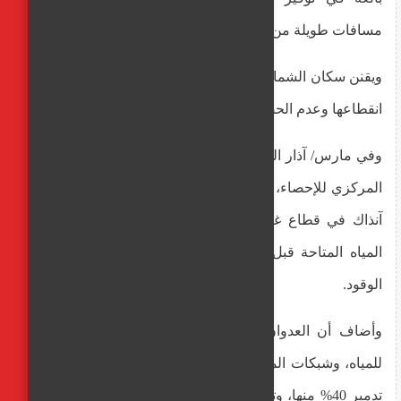
مسافات طويلة من أجل الحصول على بضعة لترات منها.
ويقنن سكان الشمال من استخدامهم لمياه الشرب خشية من
انقطاعها وعدم الحصول على كميات جديدة.
وفي مارس/ آذار الماضي، قال بيان مشترك صدر عن الجهاز
المركزي للإحصاء، وسلطة المياه، إن إجمالي المياه المتوفرة
آنذاك في قطاع غزة يقدر بحوالي 10-20 بالمئة من مجمل
المياه المتاحة قبل العدوان، حيث تخضع تلك الكمية لتوفر
الوقود.
وأضاف أن العدوان خلف آثارا "كارثية على البنية التحتية
للمياه، وشبكات المياه ومصادر الإمدادات بشكل عام، "إذ تم
تدمير 40% منها، وتعطلت المضخات الرئيسية بسبب القصف