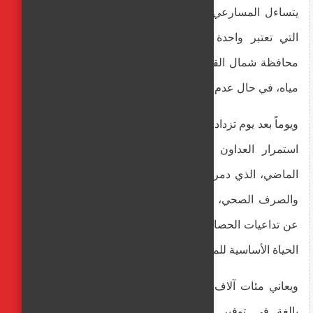
يتساءل المسارعي وغيره من العاملين داخل هذه المحطة،
التي تعتبر واحدة من بين المحطات القليلة العاملة في
محافظة شمال القطاع، عن أوضاع السكان والنازحين بدون
مياه، في حال عدم توفر الوقود.
ويوماً بعد يوم تزداد حدة أزمة المياه في شمال قطاع غزة، مع
استمرار العداون الإسرائيلي منذ 7 تشرين الأول/ أكتوبر
الماضي، الذي دمر البنى التحتية في القطاع وشبكات المياه
والصرف الصحي، وعددا من محطات التحلية العاملة، فضلا
عن تداعيات الحصار المشدد ومنع إدخال الوقود ومستلزمات
الحياة الأساسية للمنطقة.
ويعاني مئات آلاف المواطنين شمال قطاع غزة من صعوبة
بالغة في توفير المياه الصالحة للشرب، حيث يقطعون