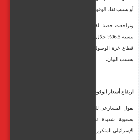
أو بسبب نفاد الوقود"، وفق البيان.
وتراجعت حصة الفرد الفلسطيني في قطاع غزة من المياه
بنسبة 96.5% خلال الحرب، حيث بالكاد يستطيع المواطن في
قطاع غزة الوصول إلى ما بين 3-15 لترا من المياه يوميا،
بحسب البيان.
ارتفاع أسعار الوقود
يقول المسارعي للأناضول: "منذ بداية الحرب نشغل المحطة
بصعوبة شديدة نظرا لعدم توفر الإمكانات والاستهداف
الإسرائيلي المتكرر".