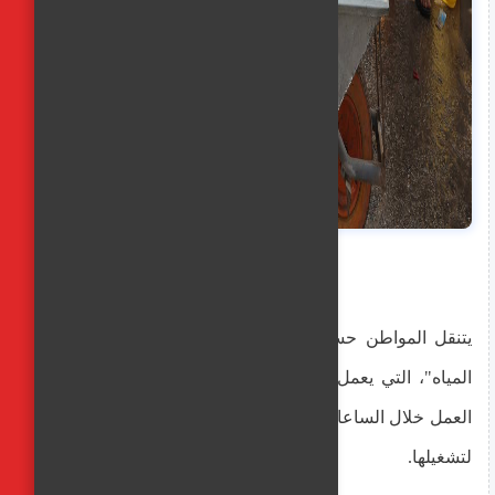
يتنقل المواطن حسين المسارعي بين أجهزة محطة "تحلية
المياه"، التي يعمل بها شمال قطاع غزة، عقب توقفها عن
العمل خلال الساعات الماضية بسبب عدم توفر الوقود اللازم
لتشغيلها.