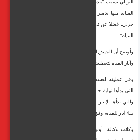
التوالي تسبب "بتدمير واسع وكبير في البنية التحتية لشبكات
المياه، منها تدمير نحو 42 بئرا بشكل كامل، و16 بئرا بشكل
جزئي، فضلا عن تدمير حوالي 70 ألف متر طولي من شبكات
المياه".
وأوضح أن الجيش الإسرائيلي ما زال يتعمد "استهداف شبكات
وآبار المياه لتعطيش السكان".
وفي عمليته العسكرية الأخيرة في حي الشجاعية شرق غزة
التي بدأها نهاية حزيران/ يونيو الماضي، وجنوب غرب المدينة
والتي بدأها الإثنين، فقد ألحق جيش الاحتلال أضرارا متفاوتة
بــ4 آبار للمياه، وفق مهنا.
وكانت وكالة "أونروا" قد حذرت مطلع يونيو الماضي، من