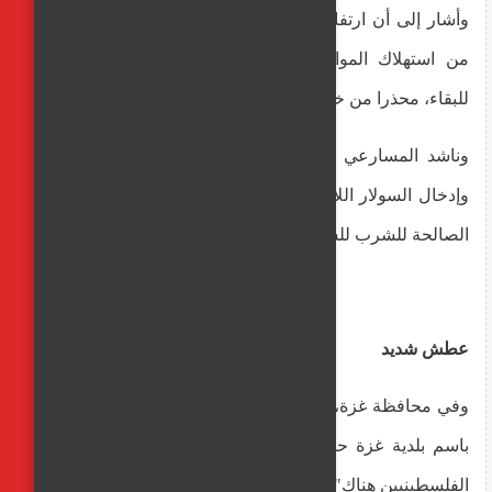
وأشار إلى أن ارتفاع درجات الحرارة في الوقت الحالي يزيد
من استهلاك المواطنين للمياه، وهذا ما تتطلبه أجسادهم
للبقاء، محذرا من خطورة نقصها خلال الأجواء الحارة.
وناشد المسارعي "الجهات المعنية بضرورة التدخل العاجل
وإدخال السولار اللازم لتشغيل محطات التحلية لتوفير المياه
الصالحة للشرب للسكان".
عطش شديد
وفي محافظة غزة، لا يبدو الوضع مختلفا حيث يحذر المتحدث
باسم بلدية غزة حسني مهنا من "حالة عطش شديد تواجه
الفلسطينيين هناك".