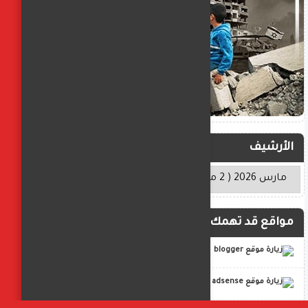
الأرشيف
مواقع قد تهمك
blogger
adsense