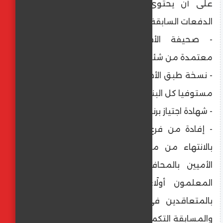
على أن يحتوى الملف طبقا لما تم في
الدفعات السابقة على التالي:
- صحيفة الأحوال الإلكترونية المطبوعة
معتمدة من شئون العاملين.
- نسخة طبق الأصل من عقد المعلم المساعد
مستوفيا كل البنود.
- شهادة اجتياز برنامج التطبيقات التربوية.
- إفادة من فرع الهيئة العامة لتعليم الكبار
بالانتهاء من محو أمية 10 من المواطنين
الأميين بالمحافظة أو شهادة اجتياز برنامج
المعلمون أولًا: (هذا الشريط خاص فقط
بالمتعاقدين في مسابقة الـ30 ألف معلم
والمسابقة التكميلية لها طبقا لما هو متضمن