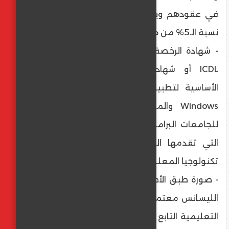
في عقودهم ويعفى ذوي الاحتياجات الخاصة
نسبة الـ5% من هذا الشرط.
- شهادة الرخصة الدولية لقيادة الحاسب الآلي
ICDL أو شهادة لبرنامج تدريبي للمهارات
الأساسية لتطبيقات Office ونظام التشغيل
Windows والمعتمد من المجلس الأعلى
للجامعات البرامج الآتية: الدورة التدريبية AITC
التي تقدمها الوحدة المركزية للتدريب على
تكنولوجيا المعلومات.
- صورة طبق الأصل من شهادة البكالوريوس أو
الليسانس معتمدة من شئون العاملين بالإدارة
التعليمية التابع لها وشهادة الدبلوم العام في