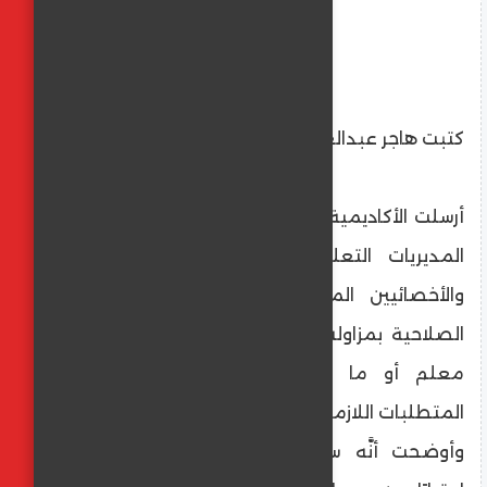
كتبت هاجر عبدالعليم
أرسلت الأكاديمية المهنية المعلمين، خطابًا إلى
المديريات التعليمية بشأن منح المعلمين
والأخصائيين المساعدين المتعاقدين شهادة
الصلاحية بمزاولة المهنة للتعيين في وظيفة
معلم أو ما يعادلها، للذين استوفوا كل
المتطلبات اللازمة للحصول على تلك الشهادة.
وأوضحت أنَّه سيتمّ فتح الموقع الالكتروني