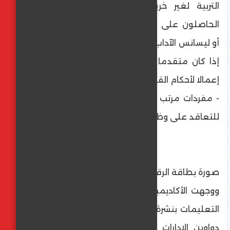
التربية لغير خريجي كليات التربية، ويستثنى
الحاصلون على بكالوريوس الخدمة الاجتماعية
أو ليسانس الآداب قسمي علم النفس والاجتماع
إذا كان متقدما لشغل وظيفة إخصائي وذلك
إعمالا لأحكام القانون.
- مفردات مرتب موضحا به بند الصرف المحدد
للتعاقد على وظيفة معلم مساعد.
صورة بطاقة الرقم القومي.
ووجهت الأكاديمية المهنية للمعلمين بتعميم
التعليمات بنشرة دورية بديوان المديرية وجميع
دواوين الإدارات والمدارس الواقعة في نطاق