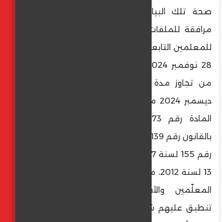
صحة تلك البيانات وتسليم كشوف البيانات
مرافقة للملفات إلى فرع الأكاديمية المهنية
للمعلمين التابعة له، وذلك اعتبارا 21 يوليو حتى
28 نوفمبر 2024، ويراعى عدم استلام ملفات
من تجاوز مدة تعاقده سنتين في تاريخ 21
ديسمبر 2024 ما لم يتمّ تجديدها عملا يحكم
المادة رقم 73 من قانون التعليم الصادر
بالقانون رقم 139 لسنة 1981 والمضافة بالقانون
رقم 155 لسنة 2007 والمستبدلة بالقانون رقم
13 لسنة 2012، مع اتخاذ اللازم نحو التنبيه على
المعلّمين والأخصائيين المساعدين الذين
تنطبق عليهم شروط التقدم بتسليم ملفاتهم