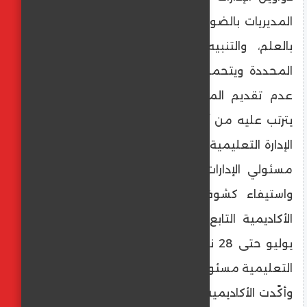
المديريات بالضوابط والإجراءات، والتوقيع عليها
بالعلم، والتنبيه عليهم بالالتزام بالمواعيد
المحددة ويتحمل المعلم المساعد مسئولية
عدم تقديم الملف الخاص به مستوفيا وما
يترتب عليه من آثار في المواعيد المحددة إلى
الإدارة التعليمية، مع رجاء التنبيه المشدد على
مسئولي الإدارات التعليمية بتجميع الملفات
واستيفاء كشوف البيانات وإرسالها إلى فرع
الأكاديمية التابع له وذلك اعتبارا من يوم 21
يوليو حتى 28 نوفمبر 2024، وتتحمل الإدارات
التعليمية مسئولية عدم تسليم الملفات.
وأكّدت الأكاديمية أنَّه على المديريات التعليمية