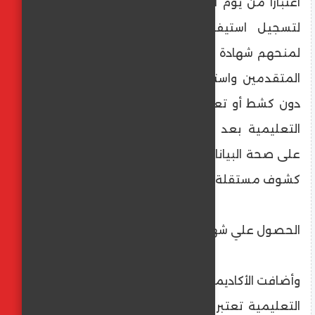
اعتبارًا من يوم الأحد الموافق 21 يوليو الجاري
لتسجيل استيفائهم كل المتطلبات اللازمة
لمنحهم شهادة الصلاحية وتدقيق صحة بيانات
المتقدمين واستيفائها على النموذج المرافق
دون كشط أو تعديل واعتماده من مدير الإدارة
التعليمية بعد توقيع أعضاء لجنة المراجعة
على صحة البيانات يراعي أن يكون لكل تخصص
كشوف مستقلة.
الحصول علي شهادة الصلاحية
وأضافت الأكاديمية المهنية للمعلمين أنَّ الإدارة
التعليمية تعتبر مسئولة مسئولية كاملة عن