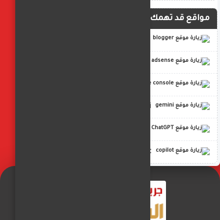
مواقع قد تهمك
blogger
adsense
google console
gemini
ChatGPT
copilot