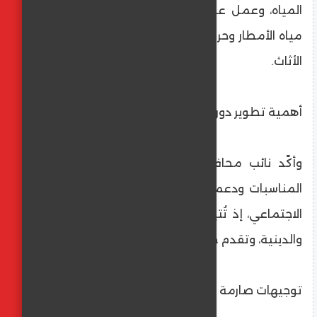
المياه، وعمل عزل كامل للسقف للحماية من
مياه الأمطار وحرارة الشمس، بالإضافة إلى تغيير
الأثاث.
أهمية تطوير دور المناسبات
وأكّد نائب محافظ القاهرة أهمية تطوير دور
المناسبات ودعمها، باعتبارها من ركائز الاستقرار
الاجتماعي، إذ تُتيح إحياء المناسبات الاجتماعية
والدينية، وتقدم خدمات مميزة لأهالي الأحياء.
توجيهات صارمة لرؤساء الأحياء