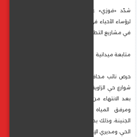
شدّد «فوزي» على ضرورة التواجد المستمر
لرؤساء الأحياء في الشوارع لمتابعة سير العمل
في مشاريع التطوير، والتأكد من جودة التنفيذ.
متابعة ميدانية
حرص نائب محافظ القاهرة على متابعة إعادة
شوارع حي الزاوية الحمراء إلى حالتها الطبيعية
بعد الانتهاء من تطوير شبكة الصرف الصحي
ومرفق المياه بمساكن الضباط في أرض
الجنينة، وذلك بحضور عبدالله عزت الديب رئيس
الحي، ومديري الإدارات التنفيذية.