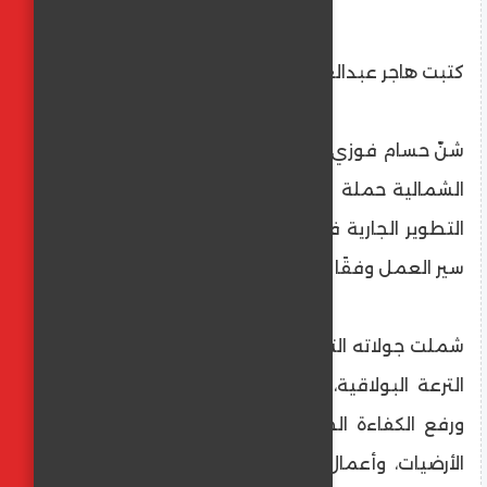
كتبت هاجر عبدالعليم
شنّ حسام فوزي نائب محافظ القاهرة للمنطقة
الشمالية حملة ميدانية مكثفة لتفقد مشاريع
التطوير الجارية في أحياء المنطقة، والتأكّد من
سير العمل وفقًا للمعايير المحددة.
شملت جولاته التفقدية دار مناسبات شبرا بشارع
الترعة البولاقية، إذ اطلع على أعمال التطوير
ورفع الكفاءة الجارية حاليًا، والتي تشمل تغيير
الأرضيات، وأعمال الدهانات، ورفع كفاءة دورات