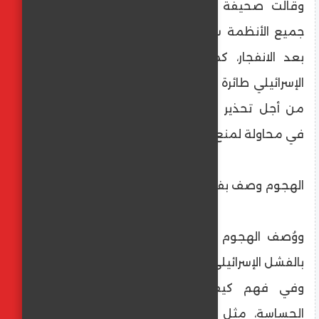
وقالت صحيفة يديعوت أحرونوت العبرية، إن
جميع الأنظمة ستكون في حال تأهب قصوى
بعد الانفجار، كما لم يرصد أي رادار للجيش
الإسرائيلي طائرة أو جسم معادي اخترق الأجواء،
من أجل تحذير السكان وإطلاق صافرات الإنذار
في محاولة لمنع الضرر.
الهجوم وصف بفشل إسرائيلي
ووُصف الهجوم على تل أبيب بطائرة مسيرة،
بالفشل الإسرائيلي، وسيحقق جيش الاحتلال فيه،
وفي فهم كيفية ترك المدنيين والأهداف
الحساسة، مثل السفارة الأمريكية، دون رقابة