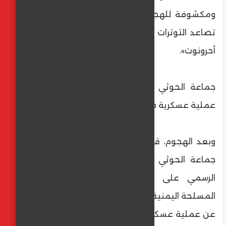
ومكشوفة للهجمات المسيرة، خاصة في ظل
تصاعد التوترات ضد حزب الله، بحسب «يديعوت
أحرونوت».
جماعة الحوثي تعلن عن بيان مرتقب بشأن
عملية عسكرية في تل أبيب
وبعد الهجوم، قال يحيى سريع، المتحدث باسم
جماعة الحوثي اليمنية، في بيان، عبر حسابه
الرسمي على «إكس»: «بيان مهم للقوات
المسلحة اليمنية خلال الساعات القادمة للإعلان
عن عملية عسكرية نوعية»، مضيفا أن العملية