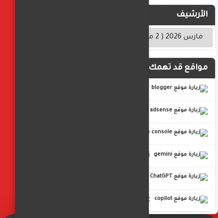
الأرشيف
مواقع قد تهمك
blogger
adsense
google console
gemini
ChatGPT
copilot