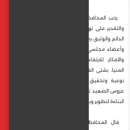
رحب المحافظ بالحضور، مقدمًا لهم الشكر
والتقدير على تهنئتهم، مؤكدًا استمرار التعاون
الدائم والوثيق بين الأجهزة التنفيذية بالمحافظة
وأعضاء مجلسي النواب والشيوخ لتبادل الرؤى
والأفكار، للارتقاء بالخدمات المقدمة لأهالي
المنيا، بشتى القطاعات الخدمية لإحداث نقلة
نوعية وتحقيق تنمية مستدامة على أرض
عروس الصعيد تأكيدًا على رؤية الدولة المصرية
البناءة لتطوير وبناء الإنسان المصري.
قال المحافظ، إن كافة الأجهزة التنفيذية