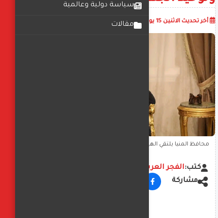
سياسة دولية وعالمية
أضف تعليق
أخر تحديث
الاثنين 15 يوليو 2024
07:18:22 م
مقالات
محافظ المنيا يلتقي الهيئة البرلمانية لحزب مستقبل وطن ويؤكد: "لا
نجاح إلا بتعاون الجميع وتوحيد الجهود لخدمة أهالينا"
كتب:
الفجر العربي
مشاركة