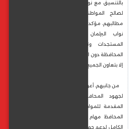
بالتنسيق مع نواب البرلمان والشيوخ، يعملون
لصالح المواطنين وحل مشاكلهم وتلبية
مطالبهم، مؤكداً أهمية عقد لقاءات دورية مع
نواب البرلمان لتقييم الأداء واستعراض
المستجدات وتحقيق مطالب كل دوائر
المحافظة دون استثناء أو تمييز، قائلا : " لا نجاح
إلا بتعاون الجميع لخدمة أهالينا " .
من جانبهم، أعرب أعضاء البرلمان عن تقديرهم
لجهود المحافظة في تحسين الخدمات
المقدمة للمواطنين منذ اليوم الأول لتولى
المحافظ مهام عمله، مؤكدين استعدادهم
الكامل لدعم جهود المحافظة من خلال تقديم