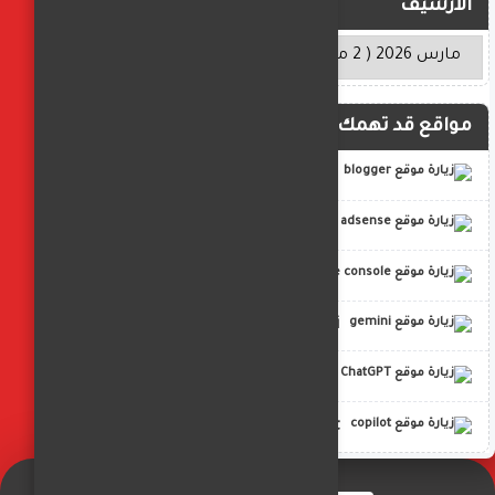
الأرشيف
مواقع قد تهمك
blogger
adsense
google console
gemini
ChatGPT
copilot