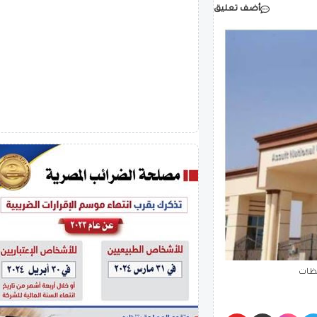
أضف تعليق
فظات