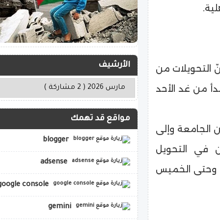
ية.
الأرشيف
ّ التحويلات من
دأ من غد الأحد
مواقع قد تهمك
ن الجامعة وإلى
blogger
ين في التحويل
adsense
لأهلية من اليوم السبت 13 يوليو وحتى الخميس
google console
gemini