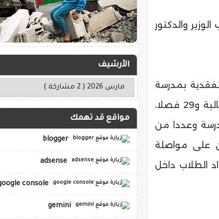
الوزير والدكتور
الأرشيف
تفقدية بمدرسة
ناصر الابتدائية المشتركة، التي تضم 1839 طالبا وطالبة و29 فصلا،
مواقع قد تهمك
درسة وعددا من
blogger
 على مواصلة
adsense
اد الطلاب داخل
google console
gemini