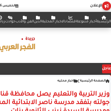
للإعلان
الخميس 6 أغسطس 2026
الرئيسية
أخبار متنوعة
اقتصاد
الاخبار المحلية
الدين
الفن والأدب
حوادث
ريا
عاجل
الصفحة الرئيسية
اخبار محليه
وزير التربية والتعليم يصل محافظة قن
جولته بتفقد مدرسة ناصر الابتدائية الم