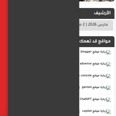
الأرشيف
مواقع قد تهمك
blogger
adsense
google console
gemini
ChatGPT
copilot