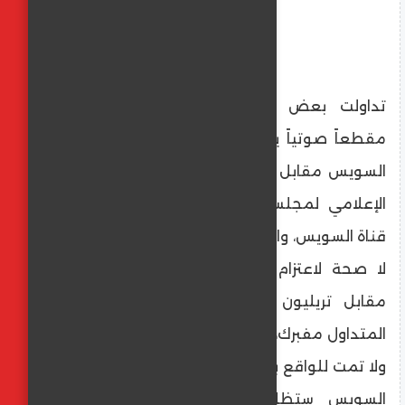
تداولت بعض صفحات التواصل الاجتماعي
مقطعاً صوتياً يزعم اعتزام الحكومة بيع قناة
السويس مقابل تريليون دولار، وقد قام المركز
الإعلامي لمجلس الوزراء بالتواصل مع هيئة
قناة السويس، والتي نفت تلك الأنباء، مُؤكدةً أنه
لا صحة لاعتزام الحكومة بيع قناة السويس
مقابل تريليون دولار، وأن المقطع الصوتي
المتداول مفبرك، والمعلومات الواردة به مزيفة
ولا تمت للواقع بأي صلة، مُشددةً على أن قناة
السويس ستظل مملوكة بالكامل للدولة