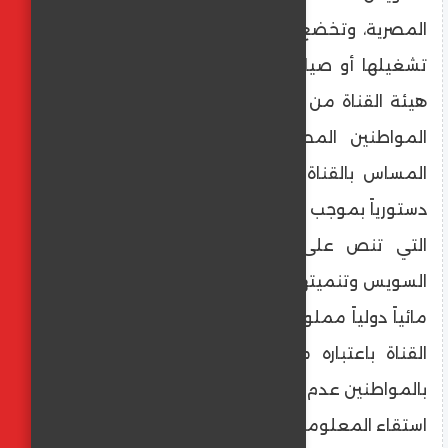
المصرية، وتخضع لسيادتها سواء في إدارتها أو
تشغيلها أو صيانتها، كما سيظل كامل طاقم
هيئة القناة من موظفين وفنيين وإداريين من
المواطنين المصريين، مُوضحةً أنه لا يمكن
المساس بالقناة أو أي من مرافقها المُصانة
دستورياً بموجب المادة 43 من الدستور المصري
التي تنص على "التزام الدولة بحماية قناة
السويس وتنميتها والحفاظ عليها بصفتها ممراً
مائياً دولياً مملوكاً لها، كما تلتزم بتنمية قطاع
القناة باعتباره مركزاً اقتصادياً مميزاً"، مهيبةً
بالمواطنين عدم الانسياق وراء تلك الأكاذيب، مع
استقاء المعلومات من مصادرها الموثوقة.