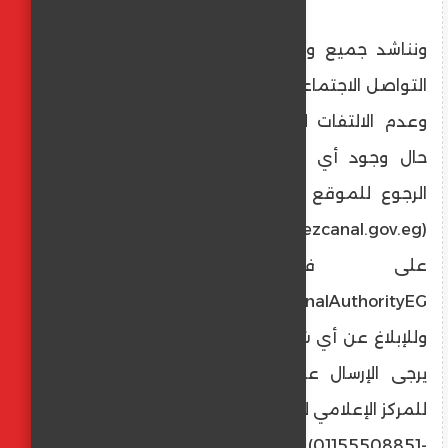
ونناشد جميع وسائل الإعلام ومرتادي مواقع
التواصل الاجتماعي تحري الدقة فيما يتم نشره،
وعدم الالتفات للأخبار مجهولة المصدر، وفي
حال وجود أي استفسارات بهذا الشأن يرجى
الرجوع للموقع الرسمي لهيئة قناة السويس
(www.suezcanal.gov.eg)، أو موقع الهيئة
على فيس بوك (
www.facebook.com/SuezCanalAuthorityEG)،
وللإبلاغ عن أي شائعات أو معلومات مغلوطة
يرجى الإرسال على أرقام الواتس آب التابعة
للمركز الإعلامي لمجلس الوزراء (01155508688
-01155508851) على مدى 24 ساعة طوال أيام