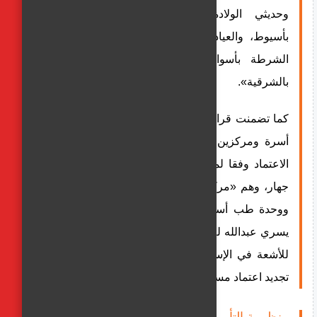
وحديثي الولادة بالقاهرة، ومستشفى روفان
بأسيوط، والعيادات الطبية المجمعة لأعضاء هيئة
الشرطة بأسوان، وعيادات الغندور التخصصية
بالشرقية».
كما تضمنت قرارات اللجنة نجاح وحدة ومركز طب
أسرة ومركزين للأشعة في الحصول على شهادة
الاعتماد وفقا لمعايير الجودة الوطنية الصادرة عن
جهار، وهم «مركز طب أسرة نفيشة بالإسماعيلية،
ووحدة طب أسرة الحريباب بأسوان، ومركز هدى
يسري عبدالله للأشعة بالإسماعيلية، ومركز الماسة
للأشعة في الإسماعيلية»، كما وافقت اللجنة على
تجديد اعتماد مستشفى دار الشفاء بالقاهرة.
منظومة التأمين الصحي الشامل