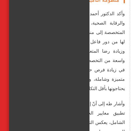
وأكد الدكتور أحمد طه، رئيس الهيئة العامة للاعتماد
والرقابة الصحية، أهمية انضمام المنشآت الصحية
المتخصصة إلى منظومة
التأمين الصحي
الشامل، لما
لها من دور فاعل في تحسين جودة الرعاية الصحية
وزيادة رضا المتعاملين، من خلال توفير مجموعة
واسعة من التخصصات والخدمات الصحية، بما يسهم
في زيادة فرص حصول المرضى على خدمات طبية
متميزة وشاملة، والوصول إلى
الرعاية الصحية
التي
يحتاجونها بأقل التكاليف المادية.
وأشار طه إلى أنّ إقبال المنشآت الصحية الخاصة على
تطبيق معايير الجودة والانضمام للتأمين الصحي
الشامل، يعكس التزامها بتقديم خدمات صحية متميزة