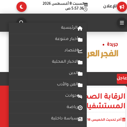
السبت 8 أغسطس 2026
للإعلان
5:57:36 ص
الرئيسية
أخبار متنوعة
اقتصاد
الاخبار المحلية
الدين
عاجل
الفن والأدب
الرقابة الصحية» تعلن أسماء
حوادث
المستشفيات المعتمدة حديثا
رياضة
سياسة داخلية
أضف تعليق
أخر تحديث
الخميس 18 يوليو 2024
07:42:30 ص