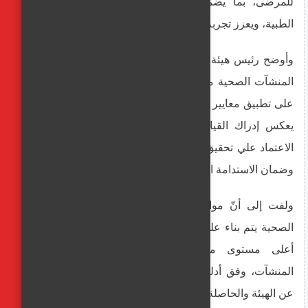
للمرضى، بما يضمن تحسين الأداء وتقليل الأخطاء
الطبية، ويعزز تجربة المرضى وثقتهم ويزيد رضاهم.
وأوضح رئيس هيئة الاعتماد والرقابة الصحية أنّ إقبال
المنشآت الصحية من خارج محافظات المرحلة الأولى
على تطبيق معايير الجودة والحصول على اعتماد جهار،
يعكس إدراك القيادات الصحية لهذه المنشآت قدرة
الاعتماد علي تحقيق ميزة تنافسية بين مقدمي الخدمة
وضمان الاستدامة المالية للمنشأة.
ولفت إلى أنّ موافقة اللجنة على اعتماد المنشآت
الصحية يتم بناء على تقارير فريق مؤهل ومدرب على
أعلى مستوى من المراجعين الملتزمين بتقييم
المنشآت، وفق أدلة معايير الاعتماد الوطنية الصادرة
عن الهيئة والحاصلة على الاعتماد الدولي من (الاسكوا).