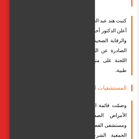
كتبت هند عبد العليم
أعلن الدكتور أحمد طه، رئيس الهيئة العامة للاعتماد
والرقابة الصحية GAHAR اليوم، أحدث القرارات
الصادرة عن اللجنة العليا للاعتماد، حيث وافقت
اللجنة على منح شهادات الاعتماد لعدّة منشآت
طبية.
المستشفيات المعتمدة من جهار
وضمّت قائمة المستشفيات المعتمدة: «مستشفى
الأمراض الصدرية بالزقازيق في الشرقية،
ومستشفى القصاصين في الإسماعيلية، ومستشفى
الجمعية الشرعية لرعاية الأطفال المبتسرين