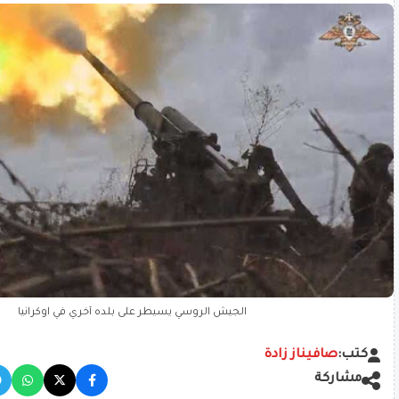
الجيش الروسي يسيطر على بلده أخري في اوكرانيا
كتب:
صافيناز زادة
مشاركة