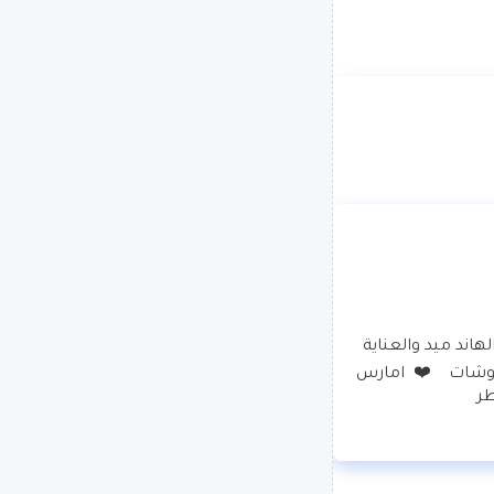
اتابع السياسة العالمية بشكل كبير _ تحليلات سياسية _ اعشق  الهاند ميد والعناية 
بالبيت والصحة _ شغف كبير بالديكورات وتصميم الملابس والمفروشات    ❤️  امارس 
طر