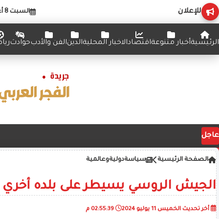
للإعلان
السبت 8 أغسطس 2026
الرئيسية
أخبار متنوعة
اقتصاد
الاخبار المحلية
الدين
الفن والأدب
حوادث
ريا
عاجل
الصفحة الرئيسية
سياسةدوليةوعالمية
الجيش الروسي يسيطر على بلده أخري في
أخر تحديث
الخميس 11 يوليو 2024
02:55:39 م