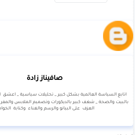
صافيناز زادة
العزف  على البيانو والرسم والغناء  وكتابة  الخوا