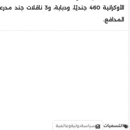
الأوكرانية 460 جنديًا، ودبابة، و3 
المدافع.
التسميات
سياسةدوليةوعالمية