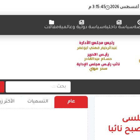
3:15:46 م
ضة
سياسة داخلية
سياسة دولية وعالمية
مقالات
عام
التسميات
الأكثر زي
جلسى
بح نائبا