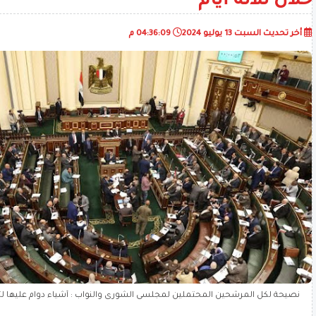
خلال ثلاثة أيام
أخر تحديث
السبت 13 يوليو 2024
04:36:09 م
نصيحة لكل المرشحين المحتملين لمجلسى الشورى والنواب : أشياء دوام عليها لتصبح