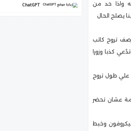
 واذا حد من
ChatGPT
نا يصلح الحال
copilot
رصف تروح كاتب
َعي كذبا وزورا
ع علي طول تروح
زمة عشان تحضر
ميكروفون وخبط