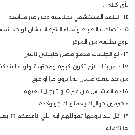
بأي كلام ..
١٤ - تنتقد المستشفي بمناسبة ومن غير مناسبة
١٥ - تصاحب الظباط وأمناء الشرطة عشان لو حد اتمسك
تروح تطلعه من المركز
١٦ - لو الجلبيات قدمو فصل جلبيتين تانيين
١٧ - عربيتك لازم تكون كبيرة ومحترمة ولو ماعند
من حد تبعك عشان لما تروح عزا او فرح
١٨ - ماتمشيش من غير ٥ او ٦ رجال تنقيهم
محترمين حواليك يعملولك جو وكده
١٩- كل بلد تروحها تقوللهم ايه اللي ناقصكم ؟؟ يعن
ها تكمله