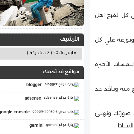
ي كل الفرح اهل
وتوزعه علي كل
الأرشيف
مسات الأخيرة
مواقع قد تهمك
blogger
 منه وتاخد حد
adsense
ط صورتك وتهنئ
google console
لأقباط
gemini