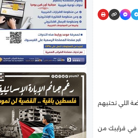
بيضة اللي تحتيهم
و في قرايبك من