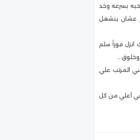
احبه بسرعه وخد
ر عشان ينشغل
انزل فوراً سلم
خلوق ..
سي المرتب علي
بقي أعلي من كل