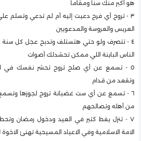
هو أكبر منك سنا ومقاما
٣ - تروح أي فرح دعيت إليه أم لم تدعي وتسلم عل
العريس والعروسة والمدعويين
٤ - تتصرف ولو حتي هتستلف وتدبح عجل كل سنة 
الناس الباينة اللي ممكن تحشدلك أصوات
٥ - تسمع عن أي صلح تروح تحشر نفسك في الل
وتقعد من قدام
٦ - تسمع عن أي ست غضبانة تروح لجوزها وتسمع
من أهله وتصالحهم
٧ - تنزل يفط كتير في العيد ودخول رمضان وتح
الامة الاسلامية وفي الاعياد المسيحية تهنئ الاخوة ا