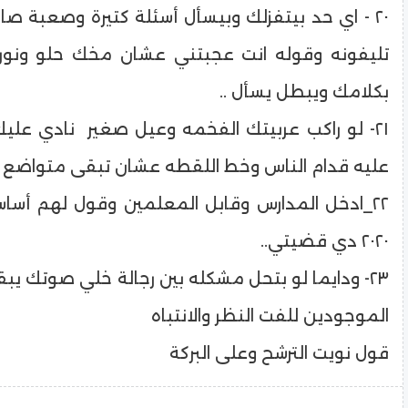
٢٠ - اي حد بيتفزلك وبيسأل أسئلة كتيرة وصعبة ص
تليفونه وقوله انت عجبتني عشان مخك حلو ونو
بكلامك ويبطل يسأل ..
٢١- لو راكب عربيتك الفخمه وعيل صغير نادي عليك 
عليه قدام الناس وخط اللقطه عشان تبقى متواضع و
٢٢_ادخل المدارس وقابل المعلمين وقول لهم أسا
٢٠٢٠ دي قضيتي..
٢٣- ودايما لو بتحل مشكله بين رجالة خلي صوتك ي
الموجودين للفت النظر والانتباه
قول نويت الترشح وعلى البركة