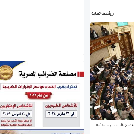
أضف تعليق
 نائبا خلال ثلاثة أيام