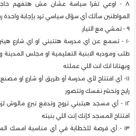
٨ - اوعي تقرا سياسة عشان مش هتفهم حاجه
المواطنين سألك أي سؤال سياسي ترد بإجابة واحدة رب
٩ - تمشي مع التيار.
١٠ - تسمع عن اي مدرسة هتتبني او اي شارع هيت
طلب وموديه الابنية التعليمية او مجلس المدينة وتدّ
وبهتانا انك انت اللي عملته
١١- أي افتتاح لأي مدرسة أو طريق أو شارع او مصن
رايح وتحشر نفسك وتتصور
١٢ - أي مسجد هيتبني تروح وتدفع تبرع مالوش ل
افتتاح المسجد كإنك إنت اللي بنيته
١٣ - أي فرصة للخطابة في أي مناسبة امسك ال