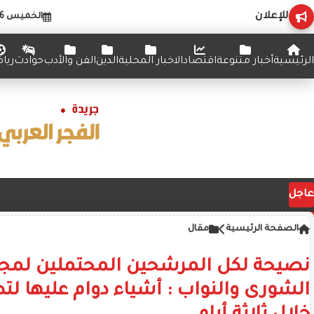
للإعلان
الخميس 6 أغسطس 2026
الرئيسية
أخبار متنوعة
اقتصاد
الاخبار المحلية
الدين
الفن والأدب
حوادث
ريا
عاجل
الصفحة الرئيسية
مقال
نصيحة لكل المرشحين المحتملين لم
الشورى والنواب : أشياء دوام عليها لتص