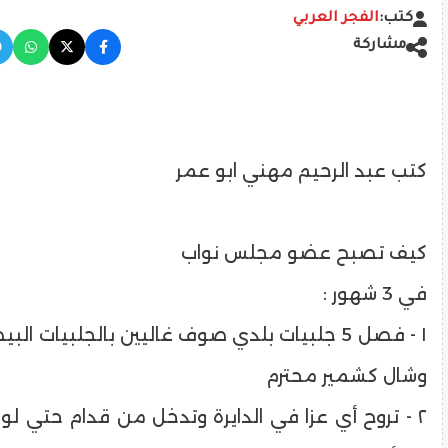
كتب:
الفجر العربي
مشاركة
كتب عبد الرحيم مهني ابو عمر
كيف تصبح عضو مجلس نواب
في 3 شهور :
١ - فصل 5 جلبيات بلدي صوف غاليين بالجلبيات ال
وشال كشمير محترم
٢ - تروح أي عزا في الدايرة وتدخل من قدام حتي ل