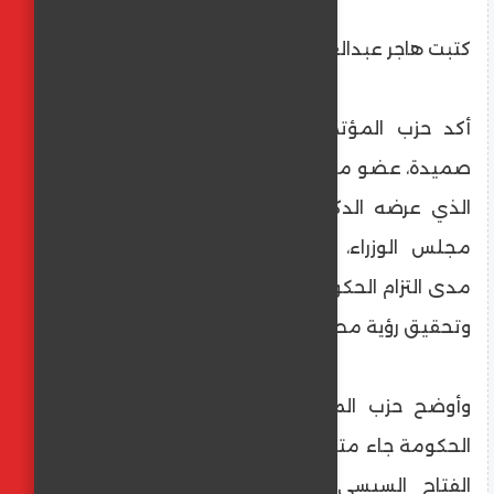
كتبت هاجر عبدالعليم
أكد حزب المؤتمر، برئاسة الربان عمر المختار
صميدة، عضو مجلس الشيوخ، أن بيان الحكومة
الذي عرضه الدكتور مصطفى مدبولي، رئيس
مجلس الوزراء، أمام مجلس النواب، يعكس
مدى التزام الحكومة بتلبية احتياجات المواطنين
وتحقيق رؤية مصر 2030.
وأوضح حزب المؤتمر، في بيان له ، أن بيان
الحكومة جاء متماشيا مع تكليفات الرئيس عبد
الفتاح السيسي للحكومة الجديدة، ومحددا