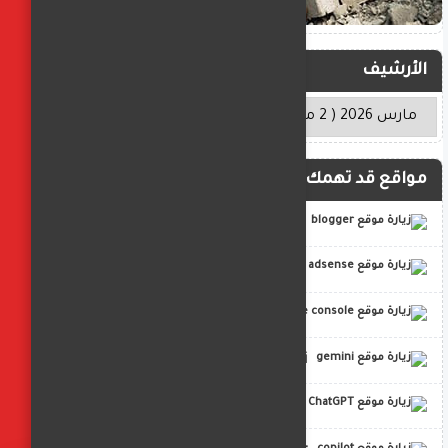
الأرشيف
مواقع قد تهمك
blogger
adsense
google console
gemini
ChatGPT