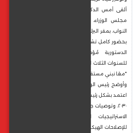
ألقى أمس الدكتور مصطفى مدبولي، رئيس
مجلس الوزراء، بيان الحكومة، أمام مجلس
النواب، بمقر البرلمان بالعاصمة الإدارية الجديدة،
بحضور كامل تشكيل الحكومة التي أدت اليمين
الدستورية مُؤخراً، ويشمل برنامج عملها
للسنوات الثلاث المقبلة، الذي يأتي تحت عنوان
"معًا نبني مستقبلًا مستدامًا".
وأوضح رئيس الوزراء، أن برنامج عمل الحكومة
اعتمد بشكل رئيسي على مستهدفات رؤية مصر
٢٠٣٠، وتوصيات جلسات الحوار الوطني، ومختلف
الاستراتيجيات الوطنية، والبرنامج الوطني
للإصلاحات الهيكلية، حيث تسعى من خلال هذا