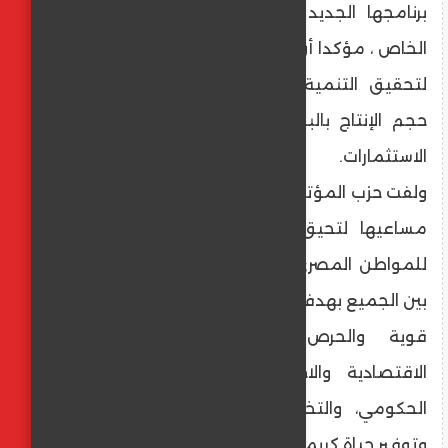
برنامجها الجديد لتوسيع الشراكة مع القطاع
الخاص ، مؤكدا أن ذلك هو أحد العوامل الهامة
لتحقيق التنمية وتوفير فرص العمل وزيادة
حجم الإنتاج بالبلاد، من خلال جذب مزيد من
الاستثمارات.
ولفت حزب المؤتمر، إلى أن الحكومة كشفت عن
مساعيها لتحيق التنمية الشاملة والرفاهية
للمواطن المصري، من خلال التعاون المشترك
بين الجميع بهدف تحقيق الإصلاح الشامل، بإرادة
قوية والحرص على معالجة التحديات
الاقتصادية والاجتماعية ورفع كفاءة الأداء
الحكومي، والتخفيف على كاهل المواطنين
وتوفير حياة كريمة لهم.